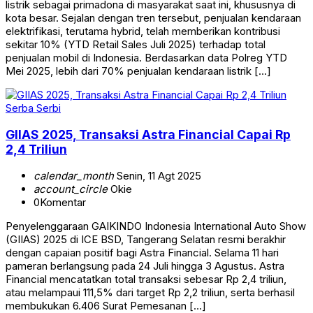
listrik sebagai primadona di masyarakat saat ini, khususnya di
kota besar. Sejalan dengan tren tersebut, penjualan kendaraan
elektrifikasi, terutama hybrid, telah memberikan kontribusi
sekitar 10% (YTD Retail Sales Juli 2025) terhadap total
penjualan mobil di Indonesia. Berdasarkan data Polreg YTD
Mei 2025, lebih dari 70% penjualan kendaraan listrik […]
Serba Serbi
GIIAS 2025, Transaksi Astra Financial Capai Rp
2,4 Triliun
calendar_month
Senin, 11 Agt 2025
account_circle
Okie
0
Komentar
Penyelenggaraan GAIKINDO Indonesia International Auto Show
(GIIAS) 2025 di ICE BSD, Tangerang Selatan resmi berakhir
dengan capaian positif bagi Astra Financial. Selama 11 hari
pameran berlangsung pada 24 Juli hingga 3 Agustus. Astra
Financial mencatatkan total transaksi sebesar Rp 2,4 triliun,
atau melampaui 111,5% dari target Rp 2,2 triliun, serta berhasil
membukukan 6.406 Surat Pemesanan […]