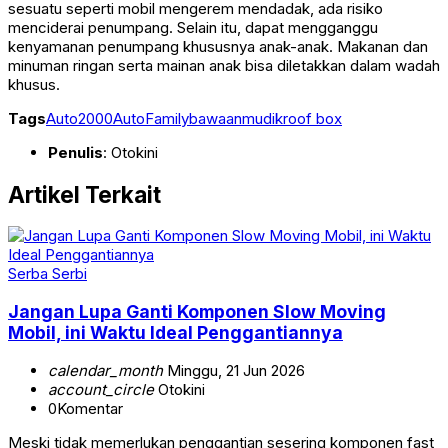
sesuatu seperti mobil mengerem mendadak, ada risiko
menciderai penumpang. Selain itu, dapat mengganggu
kenyamanan penumpang khususnya anak-anak. Makanan dan
minuman ringan serta mainan anak bisa diletakkan dalam wadah
khusus.
Tags
Auto2000
AutoFamily
bawaan
mudik
roof box
Penulis
: Otokini
Artikel Terkait
Serba Serbi
Jangan Lupa Ganti Komponen Slow Moving
Mobil, ini Waktu Ideal Penggantiannya
calendar_month
Minggu, 21 Jun 2026
account_circle
Otokini
0
Komentar
Meski tidak memerlukan penggantian sesering komponen fast