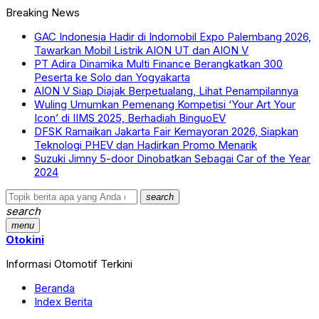
Breaking News
GAC Indonesia Hadir di Indomobil Expo Palembang 2026,
Tawarkan Mobil Listrik AION UT dan AION V
PT Adira Dinamika Multi Finance Berangkatkan 300
Peserta ke Solo dan Yogyakarta
AION V Siap Diajak Berpetualang, Lihat Penampilannya
Wuling Umumkan Pemenang Kompetisi ‘Your Art Your
Icon’ di IIMS 2025, Berhadiah BinguoEV
DFSK Ramaikan Jakarta Fair Kemayoran 2026, Siapkan
Teknologi PHEV dan Hadirkan Promo Menarik
Suzuki Jimny 5-door Dinobatkan Sebagai Car of the Year
2024
search
search
menu
Otokini
Informasi Otomotif Terkini
Beranda
Index Berita