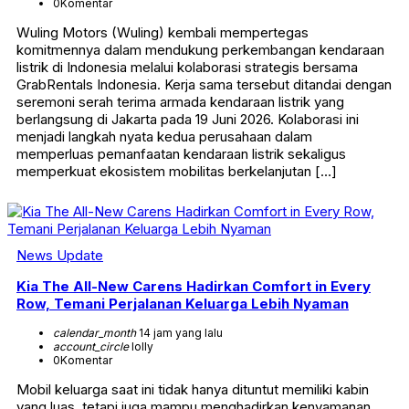
0
Komentar
Wuling Motors (Wuling) kembali mempertegas
komitmennya dalam mendukung perkembangan kendaraan
listrik di Indonesia melalui kolaborasi strategis bersama
GrabRentals Indonesia. Kerja sama tersebut ditandai dengan
seremoni serah terima armada kendaraan listrik yang
berlangsung di Jakarta pada 19 Juni 2026. Kolaborasi ini
menjadi langkah nyata kedua perusahaan dalam
memperluas pemanfaatan kendaraan listrik sekaligus
memperkuat ekosistem mobilitas berkelanjutan […]
News Update
Kia The All-New Carens Hadirkan Comfort in Every
Row, Temani Perjalanan Keluarga Lebih Nyaman
calendar_month
14 jam yang lalu
account_circle
lolly
0
Komentar
Mobil keluarga saat ini tidak hanya dituntut memiliki kabin
yang luas, tetapi juga mampu menghadirkan kenyamanan