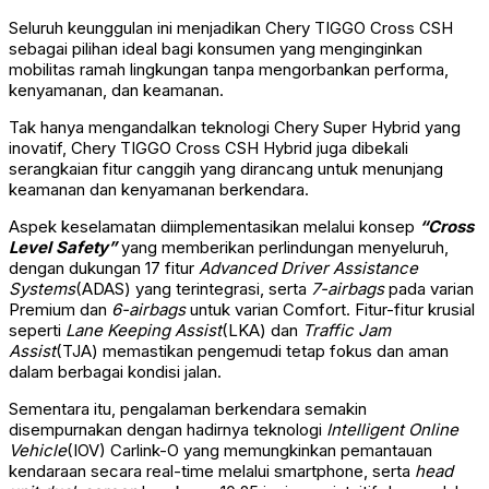
Seluruh keunggulan ini menjadikan Chery TIGGO Cross CSH
sebagai pilihan ideal bagi konsumen yang menginginkan
mobilitas ramah lingkungan tanpa mengorbankan performa,
kenyamanan, dan keamanan.
Tak hanya mengandalkan teknologi Chery Super Hybrid yang
inovatif, Chery TIGGO Cross CSH Hybrid juga dibekali
serangkaian fitur canggih yang dirancang untuk menunjang
keamanan dan kenyamanan berkendara.
Aspek keselamatan diimplementasikan melalui konsep
“Cross
Level Safety”
yang memberikan perlindungan menyeluruh,
dengan dukungan 17 fitur
Advanced Driver Assistance
Systems
(ADAS) yang terintegrasi, serta
7-airbags
pada varian
Premium dan
6-airbags
untuk varian Comfort. Fitur-fitur krusial
seperti
Lane Keeping Assist
(LKA) dan
Traffic Jam
Assist
(TJA) memastikan pengemudi tetap fokus dan aman
dalam berbagai kondisi jalan.
Sementara itu, pengalaman berkendara semakin
disempurnakan dengan hadirnya teknologi
Intelligent Online
Vehicle
(IOV) Carlink-O yang memungkinkan pemantauan
kendaraan secara real-time melalui smartphone, serta
head