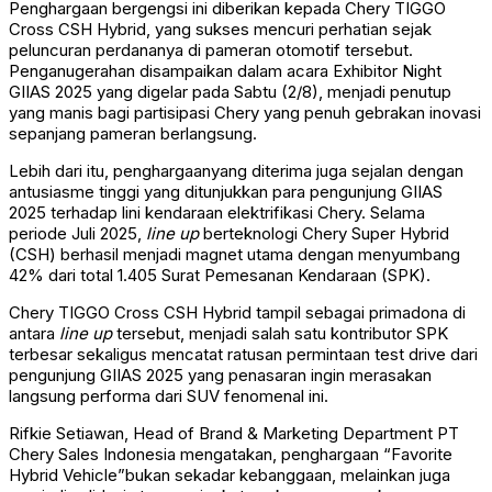
Penghargaan bergengsi ini diberikan kepada Chery TIGGO
Cross CSH Hybrid, yang sukses mencuri perhatian sejak
peluncuran perdananya di pameran otomotif tersebut.
Penganugerahan disampaikan dalam acara Exhibitor Night
GIIAS 2025 yang digelar pada Sabtu (2/8), menjadi penutup
yang manis bagi partisipasi Chery yang penuh gebrakan inovasi
sepanjang pameran berlangsung.
Lebih dari itu, penghargaanyang diterima juga sejalan dengan
antusiasme tinggi yang ditunjukkan para pengunjung GIIAS
2025 terhadap lini kendaraan elektrifikasi Chery. Selama
periode Juli 2025,
line up
berteknologi Chery Super Hybrid
(CSH) berhasil menjadi magnet utama dengan menyumbang
42% dari total 1.405 Surat Pemesanan Kendaraan (SPK).
Chery TIGGO Cross CSH Hybrid tampil sebagai primadona di
antara
line up
tersebut, menjadi salah satu kontributor SPK
terbesar sekaligus mencatat ratusan permintaan test drive dari
pengunjung GIIAS 2025 yang penasaran ingin merasakan
langsung performa dari SUV fenomenal ini.
Rifkie Setiawan, Head of Brand & Marketing Department PT
Chery Sales Indonesia mengatakan, penghargaan “Favorite
Hybrid Vehicle”bukan sekadar kebanggaan, melainkan juga