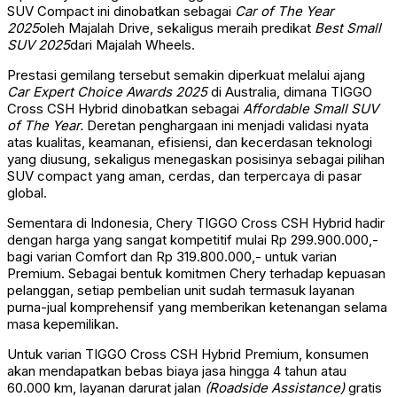
SUV Compact ini dinobatkan sebagai
Car of The Year
2025
oleh Majalah Drive, sekaligus meraih predikat
Best Small
SUV 2025
dari Majalah Wheels.
Prestasi gemilang tersebut semakin diperkuat melalui ajang
Car Expert Choice Awards 2025
di Australia, dimana TIGGO
Cross CSH Hybrid dinobatkan sebagai
Affordable Small SUV
of The Year.
Deretan penghargaan ini menjadi validasi nyata
atas kualitas, keamanan, efisiensi, dan kecerdasan teknologi
yang diusung, sekaligus menegaskan posisinya sebagai pilihan
SUV compact yang aman, cerdas, dan terpercaya di pasar
global.
Sementara di Indonesia, Chery TIGGO Cross CSH Hybrid hadir
dengan harga yang sangat kompetitif mulai Rp 299.900.000,-
bagi varian Comfort dan Rp 319.800.000,- untuk varian
Premium. Sebagai bentuk komitmen Chery terhadap kepuasan
pelanggan, setiap pembelian unit sudah termasuk layanan
purna-jual komprehensif yang memberikan ketenangan selama
masa kepemilikan.
Untuk varian TIGGO Cross CSH Hybrid Premium, konsumen
akan mendapatkan bebas biaya jasa hingga 4 tahun atau
60.000 km, layanan darurat jalan
(Roadside Assistance)
gratis