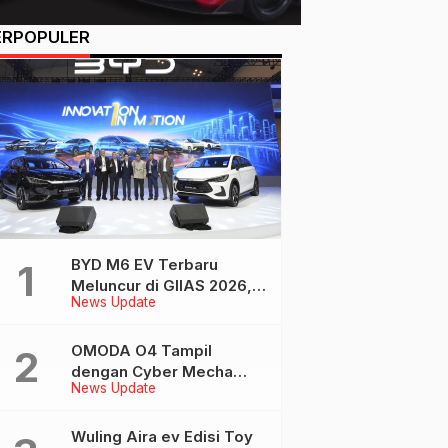
ERPOPULER
BYD M6 EV Terbaru
Meluncur di GIIAS 2026,
News Update
Kini Tempuh Hingga 450
Km
OMODA O4 Tampil
dengan Cyber Mecha
News Update
Design di GIIAS, EV
Futuristis Bergaya AI
Wuling Aira ev Edisi Toy