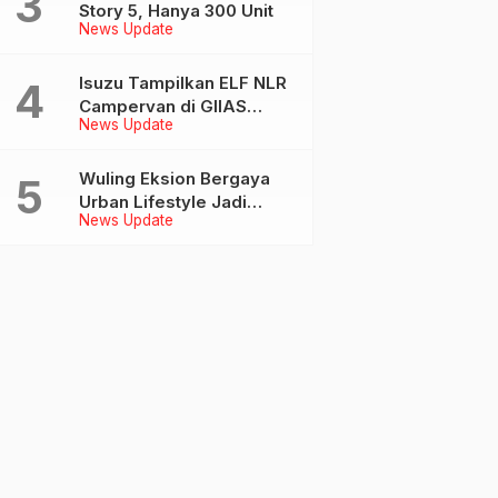
Story 5, Hanya 300 Unit
News Update
Isuzu Tampilkan ELF NLR
Campervan di GIIAS
News Update
2026, Kolaborasi dengan
Delima Mandiri dan
JAJAGO
Wuling Eksion Bergaya
Urban Lifestyle Jadi
News Update
Sorotan di GIIAS 2026