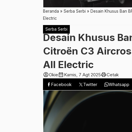
Beranda
»
Serba Serbi
»
Desain Khusus Ban BFG
Electric
Serba Serbi
Desain Khusus Ba
Citroën C3 Aircros
All Electric
account_circle
calendar_month
print
Okie
Kamis, 7 Agt 2025
Cetak
Facebook
Twitter
Whatsapp