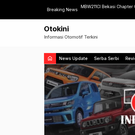
e-3, Kukuhkan Ketua Umum Periode
Penjualan Chery Semester I
Breaking News
Otokini
Informasi Otomotif Terkini
home
News Update
Serba Serbi
Rev