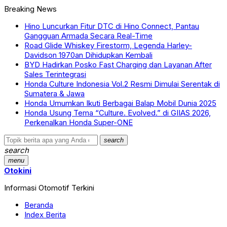
Breaking News
Hino Luncurkan Fitur DTC di Hino Connect, Pantau
Gangguan Armada Secara Real-Time
Road Glide Whiskey Firestorm, Legenda Harley-
Davidson 1970an Dihidupkan Kembali
BYD Hadirkan Posko Fast Charging dan Layanan After
Sales Terintegrasi
Honda Culture Indonesia Vol.2 Resmi Dimulai Serentak di
Sumatera & Jawa
Honda Umumkan Ikuti Berbagai Balap Mobil Dunia 2025
Honda Usung Tema “Culture. Evolved.” di GIIAS 2026,
Perkenalkan Honda Super-ONE
search
search
menu
Otokini
Informasi Otomotif Terkini
Beranda
Index Berita