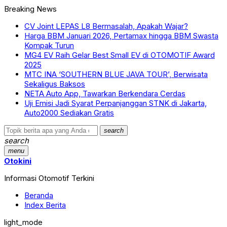
Breaking News
CV Joint LEPAS L8 Bermasalah, Apakah Wajar?
Harga BBM Januari 2026, Pertamax hingga BBM Swasta
Kompak Turun
MG4 EV Raih Gelar Best Small EV di OTOMOTIF Award
2025
MTC INA ‘SOUTHERN BLUE JAVA TOUR’, Berwisata
Sekaligus Baksos
NETA Auto App, Tawarkan Berkendara Cerdas
Uji Emisi Jadi Syarat Perpanjanggan STNK di Jakarta,
Auto2000 Sediakan Gratis
search
search
menu
Otokini
Informasi Otomotif Terkini
Beranda
Index Berita
light_mode