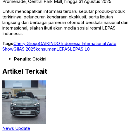
Promenade, Central Park Mall, hingga 31 Agustus 2025.
Untuk mendapatkan informasi terbaru seputar produk-produk
terkininya, peluncuran kendaraan eksklusif, serta liputan
langsung dari berbagai pameran otomotif berskala nasional dan
internasional, silakan ikuti akun media sosial resmi LEPAS
Indonesia.
Tags
Chery Group
GAIKINDO Indonesia International Auto
Show
GIIAS 2025
konsumen
LEPAS
LEPAS L8
Penulis
: Otokini
Artikel Terkait
News Update