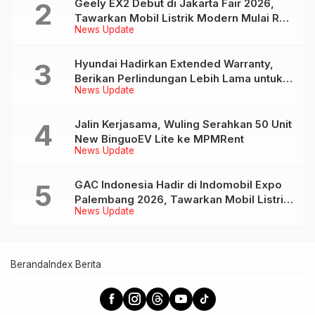
Geely EX2 Debut di Jakarta Fair 2026,
Tawarkan Mobil Listrik Modern Mulai Rp
News Update
239 Jutaan
Hyundai Hadirkan Extended Warranty,
Berikan Perlindungan Lebih Lama untuk
News Update
Tiga Produk ini
Jalin Kerjasama, Wuling Serahkan 50 Unit
New BinguoEV Lite ke MPMRent
News Update
GAC Indonesia Hadir di Indomobil Expo
Palembang 2026, Tawarkan Mobil Listrik
News Update
AION UT dan AION V
Beranda
Index Berita