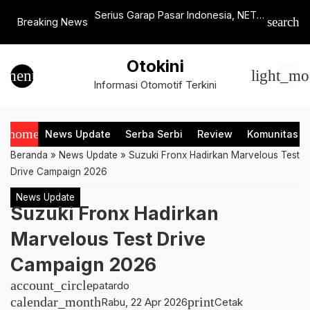
an Teknologi Parkir
Serius Garap Pasar Indonesia, NETA
IMX 2025
search
Breaking News
ilitas Urban
Resmikan 10 Diler Baru
Dominasi
Modifikas
Otokini
menu
light_mo
Informasi Otomotif Terkini
home
News Update
Serba Serbi
Review
Komunitas
Beranda
»
News Update
»
Suzuki Fronx Hadirkan Marvelous Test
Drive Campaign 2026
News Update
Suzuki Fronx Hadirkan
Marvelous Test Drive
Campaign 2026
account_circle
patardo
calendar_month
print
Rabu, 22 Apr 2026
Cetak