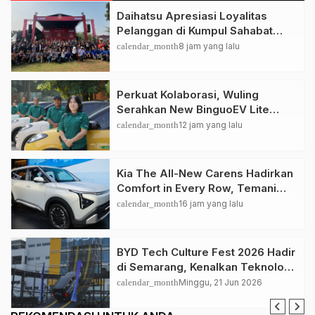
Daihatsu Apresiasi Loyalitas
Pelanggan di Kumpul Sahabat
Depok
calendar_month
8 jam yang lalu
Perkuat Kolaborasi, Wuling
Serahkan New BinguoEV Lite
untuk GrabRentals
calendar_month
12 jam yang lalu
Kia The All-New Carens Hadirkan
Comfort in Every Row, Temani
Perjalanan Keluarga Lebih
calendar_month
16 jam yang lalu
Nyaman
BYD Tech Culture Fest 2026 Hadir
di Semarang, Kenalkan Teknologi
EV dan Dual Mode ke Masyarakat
calendar_month
Minggu, 21 Jun 2026