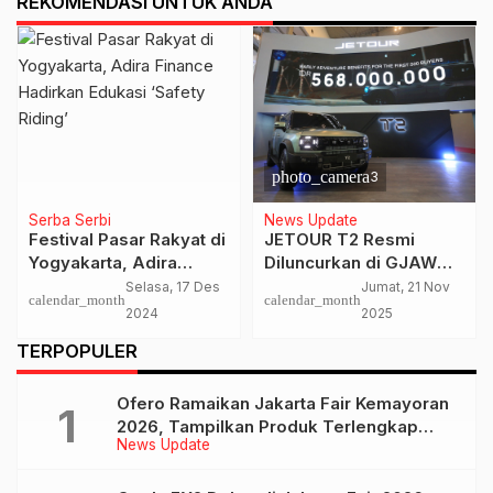
REKOMENDASI UNTUK ANDA
photo_camera
3
Serba Serbi
News Update
Festival Pasar Rakyat di
JETOUR T2 Resmi
Yogyakarta, Adira
Diluncurkan di GJAW
Finance Hadirkan
2025, Harga Rp 568 juta
Selasa, 17 Des
Jumat, 21 Nov
calendar_month
calendar_month
Edukasi ‘Safety Riding’
2024
2025
TERPOPULER
Ofero Ramaikan Jakarta Fair Kemayoran
2026, Tampilkan Produk Terlengkap
News Update
hingga Calon Model Baru