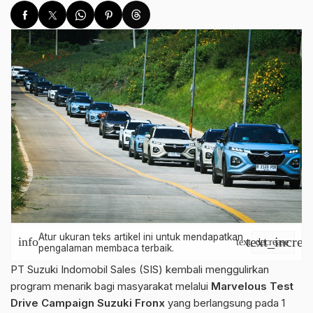
Atur ukuran teks artikel ini untuk mendapatkan
text_increa
info
text_decrease
pengalaman membaca terbaik.
PT Suzuki Indomobil Sales (SIS) kembali menggulirkan
program menarik bagi masyarakat melalui
Marvelous Test
Drive Campaign Suzuki Fronx
yang berlangsung pada 1