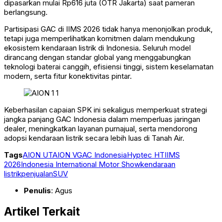
dipasarkan mulai Rp616 juta (OTR Jakarta) saat pameran
berlangsung.
Partisipasi GAC di IIMS 2026 tidak hanya menonjolkan produk,
tetapi juga memperlihatkan komitmen dalam mendukung
ekosistem kendaraan listrik di Indonesia. Seluruh model
dirancang dengan standar global yang menggabungkan
teknologi baterai canggih, efisiensi tinggi, sistem keselamatan
modern, serta fitur konektivitas pintar.
Keberhasilan capaian SPK ini sekaligus memperkuat strategi
jangka panjang GAC Indonesia dalam memperluas jaringan
dealer, meningkatkan layanan purnajual, serta mendorong
adopsi kendaraan listrik secara lebih luas di Tanah Air.
Tags
AION UT
AION V
GAC Indonesia
Hyptec HT
IIMS
2026
Indonesia International Motor Show
kendaraan
listrik
penjualan
SUV
Penulis
: Agus
Artikel Terkait