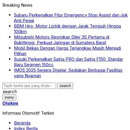
Breaking News
Subaru Perkenalkan Fitur Emergency Stop Assist dan Jok
Anti Pegal
BBM Hiro, Motor Listrik dengan Jarak Tempuh Hingga
100km
Mitsubishi Motors Resmikan Diler 3S Pertama di
Bukittinggi, Perkuat Jaringan di Sumatera Barat
Mobil Bekas Dengan Harga Terjangkau Masih Menjadi
Pilihan
Suzuki Perkenalkan Satria PRO dan Satria F150, Standar
Baru Segmen 150cc
IMOS 2025 Segera Digelar, Sediakan Berbagai Fasilitas
yang Nyaman
search
search
menu
Otokini
Informasi Otomotif Terkini
Beranda
Index Berita