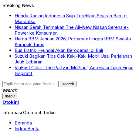
Breaking News
Honda Racing Indonesia Siap Torehkan Sejarah Baru di
Mandalika
Nissan Serah Terimakan The All-New Nissan Serena e-
Power ke Konsumen
Harga BBM Januari 2026, Pertamax hingga BBM Swasta
Kompak Turun
Bus Listrik Hyundai Akan Beroperasi di Bali
Suzuki Bagikan Tips Cek Kaki-Kaki Mobil Usai Perjalanan
Jauh Lebaran
VinFast Gelar ‘The Party in Mo7ion’, Apresiasi Tujuh Figur
Inspiratif
search
search
menu
Otokini
Informasi Otomotif Terkini
Beranda
Index Berita