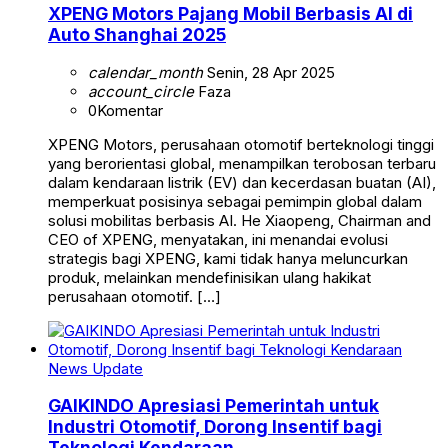
XPENG Motors Pajang Mobil Berbasis AI di
Auto Shanghai 2025
calendar_month
Senin, 28 Apr 2025
account_circle
Faza
0
Komentar
XPENG Motors, perusahaan otomotif berteknologi tinggi
yang berorientasi global, menampilkan terobosan terbaru
dalam kendaraan listrik (EV) dan kecerdasan buatan (AI),
memperkuat posisinya sebagai pemimpin global dalam
solusi mobilitas berbasis AI. He Xiaopeng, Chairman and
CEO of XPENG, menyatakan, ini menandai evolusi
strategis bagi XPENG, kami tidak hanya meluncurkan
produk, melainkan mendefinisikan ulang hakikat
perusahaan otomotif. […]
News Update
GAIKINDO Apresiasi Pemerintah untuk
Industri Otomotif, Dorong Insentif bagi
Teknologi Kendaraan