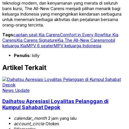
teknologi modern, dan kenyamanan yang merata di seluruh
baris kursi, The All-New Carens menjadi pilihan menarik bagi
keluarga Indonesia yang menginginkan kendaraan serbaguna
untuk menemani berbagai aktivitas dan perjalanan bersama
orang-orang tercinta.
Tags
captain seat Kia Carens
Comfort in Every Row
fitur Kia
Carens
Kia Carens Signature
Kia The All-New Carens
mobil
keluarga Kia
MPV 6 seater
MPV keluarga Indonesia
Penulis
: lolly
Artikel Terkait
News Update
Daihatsu Apresiasi Loyalitas Pelanggan di
Kumpul Sahabat Depok
calendar_month
2 jam yang lalu
account_circle
Otokini