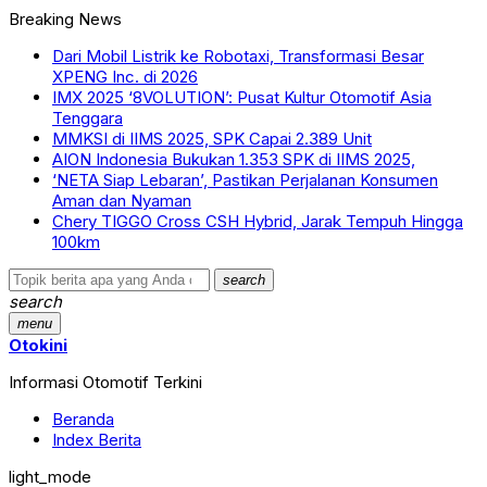
Breaking News
Dari Mobil Listrik ke Robotaxi, Transformasi Besar
XPENG Inc. di 2026
IMX 2025 ‘8VOLUTION’: Pusat Kultur Otomotif Asia
Tenggara
MMKSI di IIMS 2025, SPK Capai 2.389 Unit
AION Indonesia Bukukan 1.353 SPK di IIMS 2025,
‘NETA Siap Lebaran’, Pastikan Perjalanan Konsumen
Aman dan Nyaman
Chery TIGGO Cross CSH Hybrid, Jarak Tempuh Hingga
100km
search
search
menu
Otokini
Informasi Otomotif Terkini
Beranda
Index Berita
light_mode