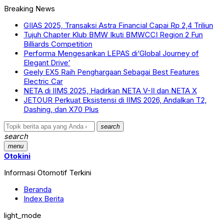
Breaking News
GIIAS 2025, Transaksi Astra Financial Capai Rp 2,4 Triliun
Tujuh Chapter Klub BMW Ikuti BMWCCI Region 2 Fun
Billiards Competition
Performa Mengesankan LEPAS di‘Global Journey of
Elegant Drive’
Geely EX5 Raih Penghargaan Sebagai Best Features
Electric Car
NETA di IIMS 2025, Hadirkan NETA V-II dan NETA X
JETOUR Perkuat Eksistensi di IIMS 2026, Andalkan T2,
Dashing, dan X70 Plus
search
search
menu
Otokini
Informasi Otomotif Terkini
Beranda
Index Berita
light_mode