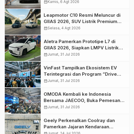
Efisiensi Berkendara
calendar_month
Kamis, 6 Agt 2026
Leapmotor C10 Resmi Meluncur di
GIIAS 2026, SUV Listrik Premium
Dibanderol Mulai Rp 598 Juta
calendar_month
Selasa, 4 Agt 2026
Aletra Pamerkan Prototipe L7 di
GIIAS 2026, Siapkan LMPV Listrik
untuk Keluarga Indonesia
calendar_month
Jumat, 31 Jul 2026
VinFast Tampilkan Ekosistem EV
Terintegrasi dan Program “Drive
Worry Free” di GIIAS 2026
calendar_month
Jumat, 31 Jul 2026
OMODA Kembali ke Indonesia
Bersama JAECOO, Buka Pemesanan
OMODA O4 EV di GIIAS 2026
calendar_month
Jumat, 31 Jul 2026
Geely Perkenalkan Coolray dan
Pamerkan Jajaran Kendaraan
Elektrifikasi
calendar_month
Jumat, 24 Jul 2026