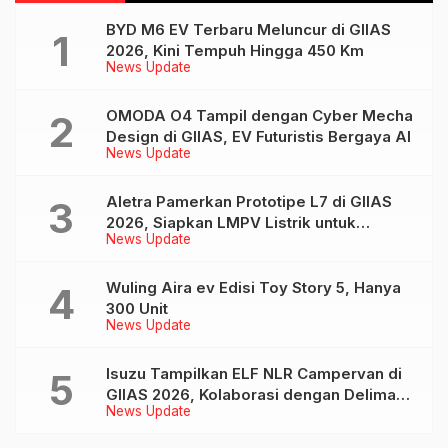
BYD M6 EV Terbaru Meluncur di GIIAS
2026, Kini Tempuh Hingga 450 Km
News Update
OMODA O4 Tampil dengan Cyber Mecha
Design di GIIAS, EV Futuristis Bergaya AI
News Update
Aletra Pamerkan Prototipe L7 di GIIAS
2026, Siapkan LMPV Listrik untuk
News Update
Keluarga Indonesia
Wuling Aira ev Edisi Toy Story 5, Hanya
300 Unit
News Update
Isuzu Tampilkan ELF NLR Campervan di
GIIAS 2026, Kolaborasi dengan Delima
News Update
Mandiri dan JAJAGO