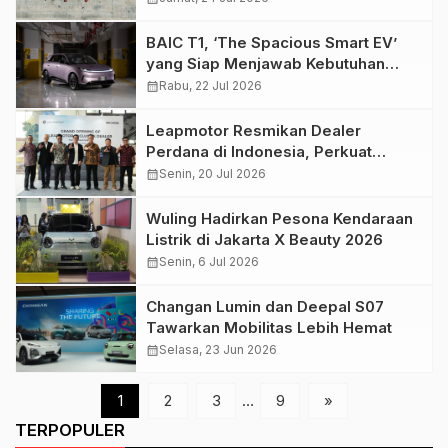
BAIC T1, ‘The Spacious Smart EV’
yang Siap Menjawab Kebutuhan
Mobilitas Modern
calendar_month
Rabu, 22 Jul 2026
Leapmotor Resmikan Dealer
Perdana di Indonesia, Perkuat
Jaringan Kendaraan Listrik
calendar_month
Senin, 20 Jul 2026
Wuling Hadirkan Pesona Kendaraan
Listrik di Jakarta X Beauty 2026
calendar_month
Senin, 6 Jul 2026
Changan Lumin dan Deepal S07
Tawarkan Mobilitas Lebih Hemat
calendar_month
Selasa, 23 Jun 2026
1
2
3
…
9
»
TERPOPULER