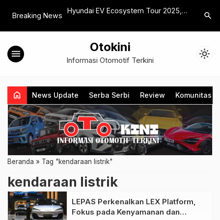
Era Baru Mobilitas
Hyundai EV Ecosystem Tour 2025,
Honda Be
search
Breaking News
i Baru
Kunjungi Tiga Ekosistem Pabrik
Khusus B
Hyundai di Indonesia
Terdampa
Otokini
menu
light_mode
Informasi Otomotif Terkini
home
News Update
Serba Serbi
Review
Komunitas
Beranda
»
Tag "kendaraan listrik"
kendaraan listrik
LEPAS Perkenalkan LEX Platform,
Fokus pada Kenyamanan dan