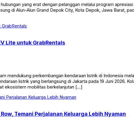
bungan yang erat dengan pelanggan melalui program apresiasi b
gsung di Alun-Alun Grand Depok City, Kota Depok, Jawa Barat, p
V Lite untuk GrabRentals
 mendukung perkembangan kendaraan listrik di Indonesia melalui
daraan listrik yang berlangsung di Jakarta pada 19 Juni 2026. Ko
t ekosistem mobilitas berkelanjutan […]
y Row, Temani Perjalanan Keluarga Lebih Nyaman