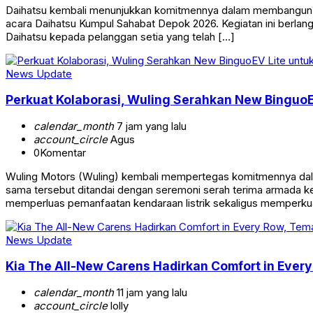
Daihatsu kembali menunjukkan komitmennya dalam membangun hu
acara Daihatsu Kumpul Sahabat Depok 2026. Kegiatan ini berlan
Daihatsu kepada pelanggan setia yang telah […]
News Update
Perkuat Kolaborasi, Wuling Serahkan New BinguoE
calendar_month
7 jam yang lalu
account_circle
Agus
0
Komentar
Wuling Motors (Wuling) kembali mempertegas komitmennya dalam
sama tersebut ditandai dengan seremoni serah terima armada ken
memperluas pemanfaatan kendaraan listrik sekaligus memperkua
News Update
Kia The All-New Carens Hadirkan Comfort in Ever
calendar_month
11 jam yang lalu
account_circle
lolly