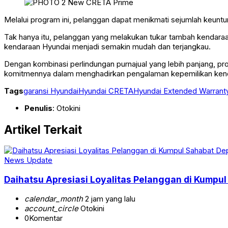
Melalui program ini, pelanggan dapat menikmati sejumlah keuntu
Tak hanya itu, pelanggan yang melakukan tukar tambah kendaraa
kendaraan Hyundai menjadi semakin mudah dan terjangkau.
Dengan kombinasi perlindungan purnajual yang lebih panjang, p
komitmennya dalam menghadirkan pengalaman kepemilikan kendar
Tags
garansi Hyundai
Hyundai CRETA
Hyundai Extended Warrant
Penulis
: Otokini
Artikel Terkait
News Update
Daihatsu Apresiasi Loyalitas Pelanggan di Kumpu
calendar_month
2 jam yang lalu
account_circle
Otokini
0
Komentar