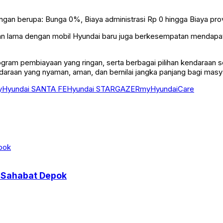
ngan berupa: Bunga 0%, Biaya administrasi Rp 0 hingga Biaya prov
n lama dengan mobil Hyundai baru juga berkesempatan mendapatka
rogram pembiayaan yang ringan, serta berbagai pilihan kendaraa
aan yang nyaman, aman, dan bernilai jangka panjang bagi masya
y
Hyundai SANTA FE
Hyundai STARGAZER
myHyundaiCare
l Sahabat Depok