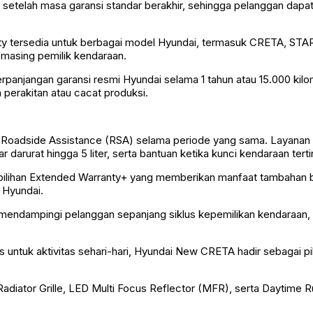
 setelah masa garansi standar berakhir, sehingga pelanggan dap
ty tersedia untuk berbagai model Hyundai, termasuk CRETA, STA
masing pemilik kendaraan.
panjangan garansi resmi Hyundai selama 1 tahun atau 15.000 ki
perakitan atau cacat produksi.
 Roadside Assistance (RSA) selama periode yang sama. Layanan in
darurat hingga 5 liter, serta bantuan ketika kunci kendaraan terti
lihan Extended Warranty+ yang memberikan manfaat tambahan ber
 Hyundai.
endampingi pelanggan sepanjang siklus kepemilikan kendaraan, mu
 untuk aktivitas sehari-hari, Hyundai New CRETA hadir sebagai 
Radiator Grille, LED Multi Focus Reflector (MFR), serta Daytim