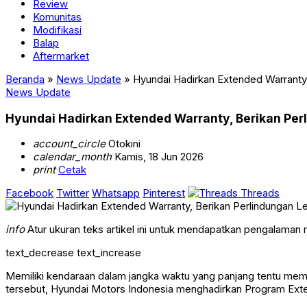
Review
Komunitas
Modifikasi
Balap
Aftermarket
Beranda
»
News Update
»
Hyundai Hadirkan Extended Warranty,
News Update
Hyundai Hadirkan Extended Warranty, Berikan Perl
account_circle
Otokini
calendar_month
Kamis, 18 Jun 2026
print
Cetak
Facebook
Twitter
Whatsapp
Pinterest
Threads
info
Atur ukuran teks artikel ini untuk mendapatkan pengalaman
text_decrease
text_increase
Memiliki kendaraan dalam jangka waktu yang panjang tentu me
tersebut, Hyundai Motors Indonesia menghadirkan Program Exte