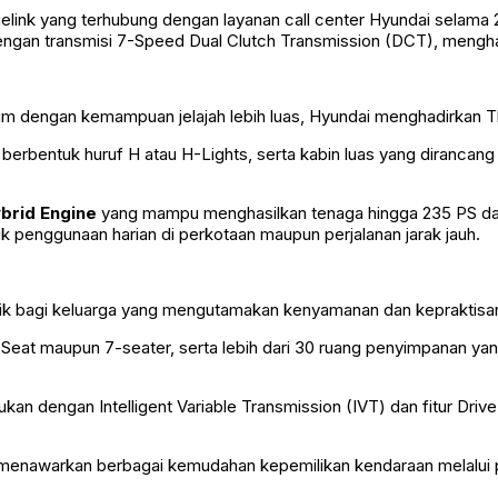
uelink yang terhubung dengan layanan call center Hyundai selama
engan transmisi 7-Speed Dual Clutch Transmission (DCT), mengh
 dengan kemampuan jelajah lebih luas, Hyundai menghadirkan 
berbentuk huruf H atau H-Lights, serta kabin luas yang diranca
brid Engine
yang mampu menghasilkan tenaga hingga 235 PS dan
uk penggunaan harian di perkotaan maupun perjalanan jarak jauh.
ik bagi keluarga yang mengutamakan kenyamanan dan kepraktisan 
Seat maupun 7-seater, serta lebih dari 30 ruang penyimpanan yan
n dengan Intelligent Variable Transmission (IVT) dan fitur D
menawarkan berbagai kemudahan kepemilikan kendaraan melalui p