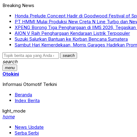
Breaking News
Honda Prelude Concept Hadir di Goodwood Festival of S
PT HMMI Mulai Produksi New Creta N Line Turbo dan Ne
XPENG Borong Tiga Penghargaan di IIMS 2026, Tegaskan P
AION V Raih Penghargaan Kendaraan Listrik Terpopuler
Suzuki Salurkan Bantuan ke Korban Bencana Sumatera
Sambut Hari Kemerdekaan, Morris Garages Hadirkan Prom
search
search
menu
Otokini
Informasi Otomotif Terkini
Beranda
Index Berita
light_mode
home
News Update
Serba Serbi