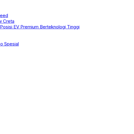
peed
w Creta
osisi EV Premium Berteknologi Tinggi
o Spesial