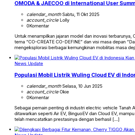
OMODA & JAECOO di International User Summi
calendar_month
Sabtu, 11 Okt 2025
account_circle
Lolly
0
Komentar
Untuk menampilkan jajaran model dan inovasi terbarunya
tema “CO-CREATE CO-DEFINE” dan visi masa depan “Dare 
mengeksplorasi berbagai kemungkinan mobilitas masa dep
News Update
Populasi Mobil Listrik Wuling Cloud EV di In
calendar_month
Selasa, 10 Jun 2025
account_circle
Okie
0
Komentar
Sebagai pemain penting di industri electric vehicle Tana
ditawarkan seperti Air EV, BinguoEV dan Cloud EV, mampu
telah mencatatkan prestasinya dengan berhasil […]