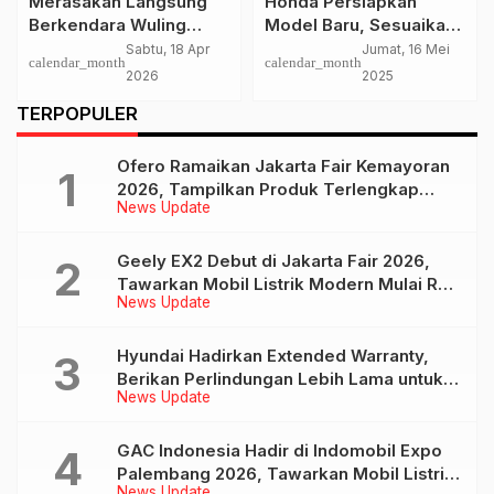
Merasakan Langsung
Honda Persiapkan
Berkendara Wuling
Model Baru, Sesuaikan
Eksion; SUV Elektrifikasi
Distribusi
Sabtu, 18 Apr
Jumat, 16 Mei
calendar_month
calendar_month
Terbaru Wuling Motors
2026
2025
TERPOPULER
Ofero Ramaikan Jakarta Fair Kemayoran
2026, Tampilkan Produk Terlengkap
News Update
hingga Calon Model Baru
Geely EX2 Debut di Jakarta Fair 2026,
Tawarkan Mobil Listrik Modern Mulai Rp
News Update
239 Jutaan
Hyundai Hadirkan Extended Warranty,
Berikan Perlindungan Lebih Lama untuk
News Update
Tiga Produk ini
GAC Indonesia Hadir di Indomobil Expo
Palembang 2026, Tawarkan Mobil Listrik
News Update