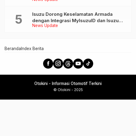
AION UT dan AION V
Isuzu Dorong Keselamatan Armada
dengan Integrasi MyIsuzuID dan Isuzu
News Update
Link
Beranda
Index Berita
Otokini - Informasi Otomotif Terkini
© Otokini - 2025