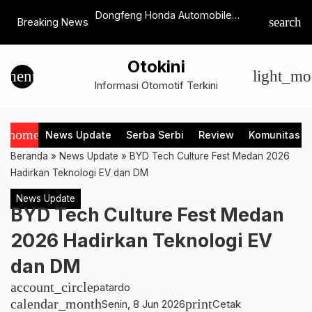
 Dimulai, Harga GAC
Dongfeng Honda Automobile
Demi Ken
search
Breaking News
rti Awal Hadir di
Resmikan Pabrik Kendaraan NEV
Konsumen
Program 
Otokini
menu
light_mo
Informasi Otomotif Terkini
home
News Update
Serba Serbi
Review
Komunitas
Beranda
»
News Update
»
BYD Tech Culture Fest Medan 2026
Hadirkan Teknologi EV dan DM
News Update
BYD Tech Culture Fest Medan
2026 Hadirkan Teknologi EV
dan DM
account_circle
patardo
calendar_month
print
Senin, 8 Jun 2026
Cetak