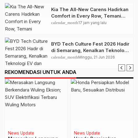
Kia The All-New Carens Hadirkan
Comfort in Every Row, Temani
Perjalanan Keluarga Lebih
calendar_month
17 jam yang lalu
Nyaman
BYD Tech Culture Fest 2026 Hadir
di Semarang, Kenalkan Teknologi
EV dan Dual Mode ke Masyarakat
calendar_month
Minggu, 21 Jun 2026
REKOMENDASI UNTUK ANDA
News Update
News Update