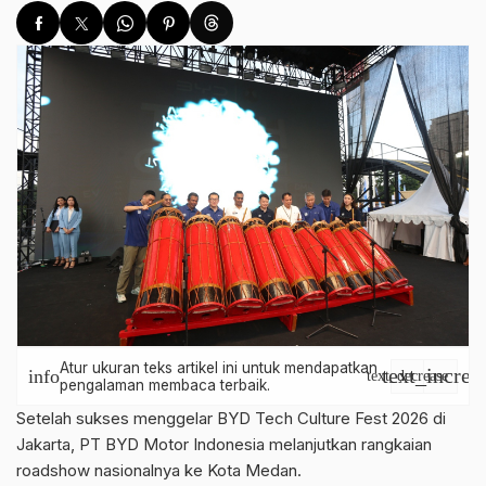
Atur ukuran teks artikel ini untuk mendapatkan
text_increa
info
text_decrease
pengalaman membaca terbaik.
Setelah sukses menggelar BYD Tech Culture Fest 2026 di
Jakarta, PT BYD Motor Indonesia melanjutkan rangkaian
roadshow nasionalnya ke Kota Medan.