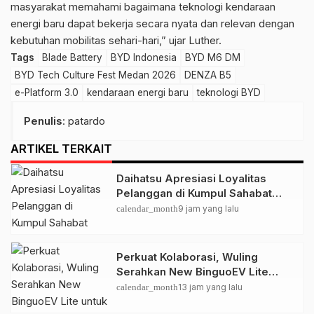
masyarakat memahami bagaimana teknologi kendaraan
energi baru dapat bekerja secara nyata dan relevan dengan
kebutuhan mobilitas sehari-hari,” ujar Luther.
Tags
Blade Battery
BYD Indonesia
BYD M6 DM
BYD Tech Culture Fest Medan 2026
DENZA B5
e-Platform 3.0
kendaraan energi baru
teknologi BYD
Penulis
: patardo
ARTIKEL TERKAIT
Daihatsu Apresiasi Loyalitas
Pelanggan di Kumpul Sahabat
Depok
calendar_month
9 jam yang lalu
Perkuat Kolaborasi, Wuling
Serahkan New BinguoEV Lite
untuk GrabRentals
calendar_month
13 jam yang lalu