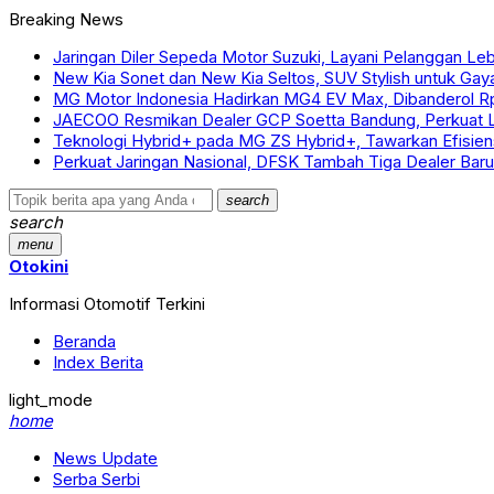
Breaking News
Jaringan Diler Sepeda Motor Suzuki, Layani Pelanggan Leb
New Kia Sonet dan New Kia Seltos, SUV Stylish untuk Gay
MG Motor Indonesia Hadirkan MG4 EV Max, Dibanderol Rp
JAECOO Resmikan Dealer GCP Soetta Bandung, Perkuat L
Teknologi Hybrid+ pada MG ZS Hybrid+, Tawarkan Efisiens
Perkuat Jaringan Nasional, DFSK Tambah Tiga Dealer Baru
search
search
menu
Otokini
Informasi Otomotif Terkini
Beranda
Index Berita
light_mode
home
News Update
Serba Serbi