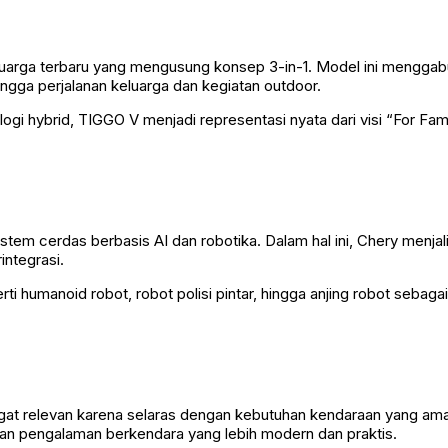
luarga terbaru yang mengusung konsep 3-in-1. Model ini mengga
hingga perjalanan keluarga dan kegiatan outdoor.
ologi hybrid, TIGGO V menjadi representasi nyata dari visi “For Fa
tem cerdas berbasis AI dan robotika. Dalam hal ini, Chery menj
integrasi.
rti humanoid robot, robot polisi pintar, hingga anjing robot sebag
t relevan karena selaras dengan kebutuhan kendaraan yang aman, 
an pengalaman berkendara yang lebih modern dan praktis.