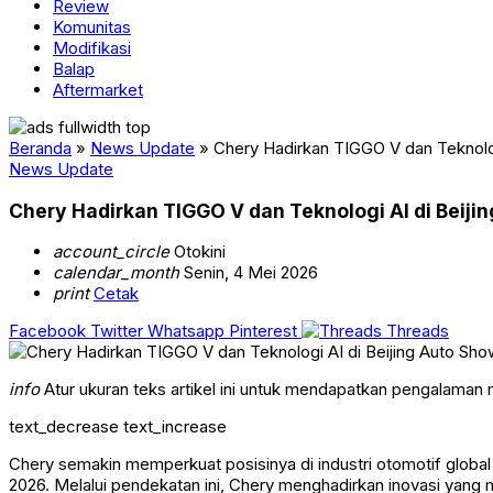
Review
Komunitas
Modifikasi
Balap
Aftermarket
Beranda
»
News Update
»
Chery Hadirkan TIGGO V dan Teknolog
News Update
Chery Hadirkan TIGGO V dan Teknologi AI di Beij
account_circle
Otokini
calendar_month
Senin, 4 Mei 2026
print
Cetak
Facebook
Twitter
Whatsapp
Pinterest
Threads
info
Atur ukuran teks artikel ini untuk mendapatkan pengalaman
text_decrease
text_increase
Chery semakin memperkuat posisinya di industri otomotif global
2026. Melalui pendekatan ini, Chery menghadirkan inovasi yan