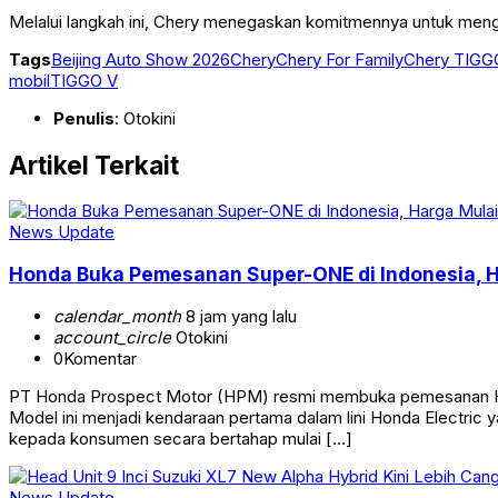
Melalui langkah ini, Chery menegaskan komitmennya untuk mengha
Tags
Beijing Auto Show 2026
Chery
Chery For Family
Chery TIGG
mobil
TIGGO V
Penulis
: Otokini
Artikel Terkait
News Update
Honda Buka Pemesanan Super-ONE di Indonesia, H
calendar_month
8 jam yang lalu
account_circle
Otokini
0
Komentar
PT Honda Prospect Motor (HPM) resmi membuka pemesanan Hond
Model ini menjadi kendaraan pertama dalam lini Honda Electric
kepada konsumen secara bertahap mulai […]
News Update