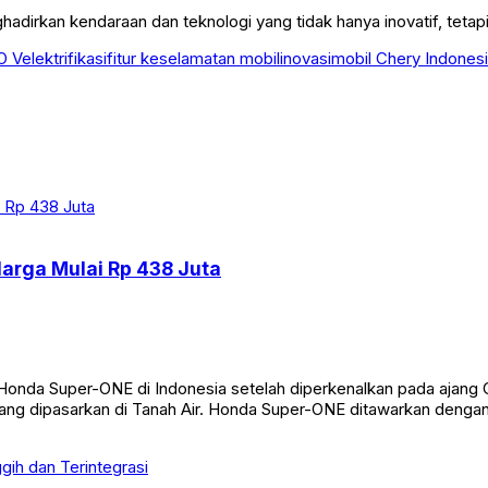
dirkan kendaraan dan teknologi yang tidak hanya inovatif, tetapi
O V
elektrifikasi
fitur keselamatan mobil
inovasi
mobil Chery Indones
arga Mulai Rp 438 Juta
a Super-ONE di Indonesia setelah diperkenalkan pada ajang GA
 yang dipasarkan di Tanah Air. Honda Super-ONE ditawarkan denga