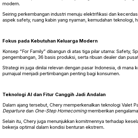
modern.
Seiring perkembangan industri menuju elektrifikasi dan kecer
aspek safety, ruang kabin yang nyaman, kemudahan teknologi, hin
Fokus pada Kebutuhan Keluarga Modern
Konsep “For Family” dibangun di atas tiga pilar utama: Safety, 
pengembangan, 36 basis produksi, serta ribuan dealer dan pusat
Strategi ini juga dinilai relevan dengan pasar Indonesia, di man
purnajual menjadi pertimbangan penting bagi konsumen.
Teknologi AI dan Fitur Canggih Jadi Andalan
Dalam ajang tersebut, Chery memperkenalkan teknologi Valet Pa
Departure
dan
One-Step Homecoming
memberikan pengalaman b
Selain itu, Chery juga menunjukkan komitmennya terhadap kesela
bekerja optimal dalam kondisi benturan ekstrem.