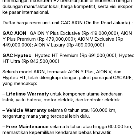
membangun ekosistem EV berkelanjutan di Indonesia dengan
dukungan manufaktur lokal, harga kompetitif, serta visi ekspor
ke pasar internasional.
Daftar harga resmi unit-unit GAC AION (On the Road Jakarta) :
GAC AION
: GAION Y Plus Exclusive (Rp 419,000,000); AION
Y Plus Premium (Rp 479,000,000); AION V Exclusive (Rp
449,000,000); AION V Luxury (Rp 489,000,000)
GAC Hyptec
: Hyptec HT Premium (Rp 691,000,000); Hyptec
HT Ultra (Rp 843,500,000)
Seluruh model AION, termasuk AION Y Plus, AION V, dan
Hyptec HT, telah dilengkapi dengan paket purna jual GACARE,
yang mencakup:
–
Lifetime Warranty
untuk komponen utama kendaraan
listrik, yaitu baterai, motor elektrik, dan kontroler elektrik.
–
Vehicle Warranty
selama 8 tahun atau 160.000 km,
tergantung mana yang tercapai lebih dulu.
–
Free Maintenance
selama 5 tahun atau hingga 60.000 km,
memastikan kepemilikan kendaraan bebas khawatir.