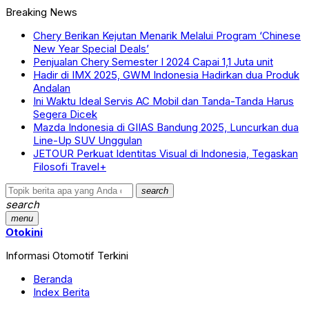
Breaking News
Chery Berikan Kejutan Menarik Melalui Program ‘Chinese
New Year Special Deals’
Penjualan Chery Semester I 2024 Capai 1,1 Juta unit
Hadir di IMX 2025, GWM Indonesia Hadirkan dua Produk
Andalan
Ini Waktu Ideal Servis AC Mobil dan Tanda-Tanda Harus
Segera Dicek
Mazda Indonesia di GIIAS Bandung 2025, Luncurkan dua
Line-Up SUV Unggulan
JETOUR Perkuat Identitas Visual di Indonesia, Tegaskan
Filosofi Travel+
search
search
menu
Otokini
Informasi Otomotif Terkini
Beranda
Index Berita