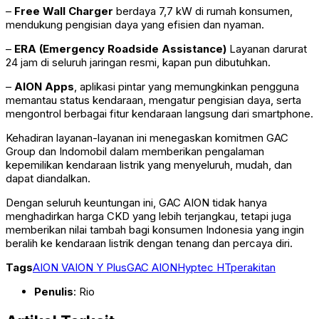
–
Free Wall Charger
berdaya 7,7 kW di rumah konsumen,
mendukung pengisian daya yang efisien dan nyaman.
–
ERA (Emergency Roadside Assistance)
Layanan darurat
24 jam di seluruh jaringan resmi, kapan pun dibutuhkan.
–
AION Apps
, aplikasi pintar yang memungkinkan pengguna
memantau status kendaraan, mengatur pengisian daya, serta
mengontrol berbagai fitur kendaraan langsung dari smartphone.
Kehadiran layanan-layanan ini menegaskan komitmen GAC
Group dan Indomobil dalam memberikan pengalaman
kepemilikan kendaraan listrik yang menyeluruh, mudah, dan
dapat diandalkan.
Dengan seluruh keuntungan ini, GAC AION tidak hanya
menghadirkan harga CKD yang lebih terjangkau, tetapi juga
memberikan nilai tambah bagi konsumen Indonesia yang ingin
beralih ke kendaraan listrik dengan tenang dan percaya diri.
Tags
AION V
AION Y Plus
GAC AION
Hyptec HT
perakitan
Penulis
: Rio