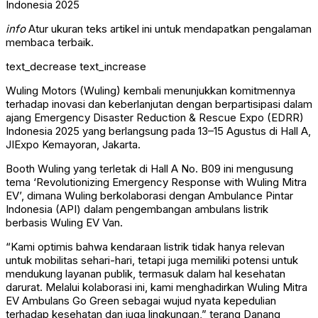
info
Atur ukuran teks artikel ini untuk mendapatkan pengalaman
membaca terbaik.
text_decrease
text_increase
Wuling Motors (Wuling) kembali menunjukkan komitmennya
terhadap inovasi dan keberlanjutan dengan berpartisipasi dalam
ajang Emergency Disaster Reduction & Rescue Expo (EDRR)
Indonesia 2025 yang berlangsung pada 13–15 Agustus di Hall A,
JIExpo Kemayoran, Jakarta.
Booth Wuling yang terletak di Hall A No. B09 ini mengusung
tema ‘Revolutionizing Emergency Response with Wuling Mitra
EV’, dimana Wuling berkolaborasi dengan Ambulance Pintar
Indonesia (API) dalam pengembangan ambulans listrik
berbasis Wuling EV Van.
“Kami optimis bahwa kendaraan listrik tidak hanya relevan
untuk mobilitas sehari-hari, tetapi juga memiliki potensi untuk
mendukung layanan publik, termasuk dalam hal kesehatan
darurat. Melalui kolaborasi ini, kami menghadirkan Wuling Mitra
EV Ambulans Go Green sebagai wujud nyata kepedulian
terhadap kesehatan dan juga lingkungan,” terang Danang