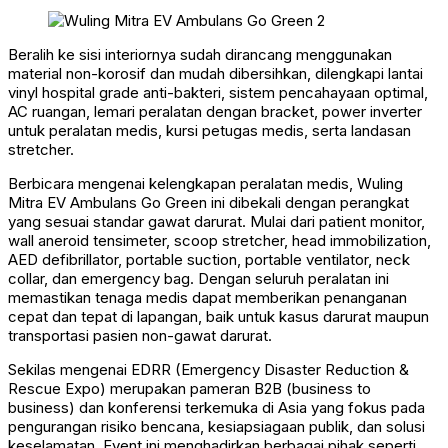
Beralih ke sisi interiornya sudah dirancang menggunakan
material non-korosif dan mudah dibersihkan, dilengkapi lantai
vinyl hospital grade anti-bakteri, sistem pencahayaan optimal,
AC ruangan, lemari peralatan dengan bracket, power inverter
untuk peralatan medis, kursi petugas medis, serta landasan
stretcher.
Berbicara mengenai kelengkapan peralatan medis, Wuling
Mitra EV Ambulans Go Green ini dibekali dengan perangkat
yang sesuai standar gawat darurat. Mulai dari patient monitor,
wall aneroid tensimeter, scoop stretcher, head immobilization,
AED defibrillator, portable suction, portable ventilator, neck
collar, dan emergency bag. Dengan seluruh peralatan ini
memastikan tenaga medis dapat memberikan penanganan
cepat dan tepat di lapangan, baik untuk kasus darurat maupun
transportasi pasien non-gawat darurat.
Sekilas mengenai EDRR (Emergency Disaster Reduction &
Rescue Expo) merupakan pameran B2B (business to
business) dan konferensi terkemuka di Asia yang fokus pada
pengurangan risiko bencana, kesiapsiagaan publik, dan solusi
keselamatan. Event ini menghadirkan berbagai pihak seperti