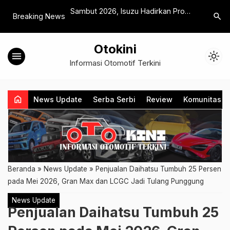
 2025, Dari Mobil
Sambut 2026, Isuzu Hadirkan Promo
Kawasaki 
search
Breaking News
vitas Seru
Servis Awal Tahun Lewat Aplikasi
DNA Sport
MyIsuzuID
Otokini
menu
light_mode
Informasi Otomotif Terkini
home
News Update
Serba Serbi
Review
Komunitas
Beranda
»
News Update
»
Penjualan Daihatsu Tumbuh 25 Persen
pada Mei 2026, Gran Max dan LCGC Jadi Tulang Punggung
News Update
Penjualan Daihatsu Tumbuh 25