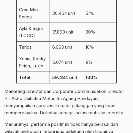
Gran Max
30.454 unit
51%
Series
Ayla & Sigra
17.893 unit
30%
(LCGC)
Terios
6.063 unit
10%
Xenia, Rocky,
5.074 unit
9%
Sirion, Luxio
Total
59.484 unit
100%
Marketing Director dan Corporate Communication Director
PT Astra Daihatsu Motor, Sri Agung Handayani,
menyampaikan apresiasi kepada pelanggan yang terus
mempercayakan Daihatsu sebagai solusi mobilitas mereka.
Menurutnya, performa positif ini tidak hanya berasal dari
wilayah perkotaan, tetapi juga didukung oleh tingginya