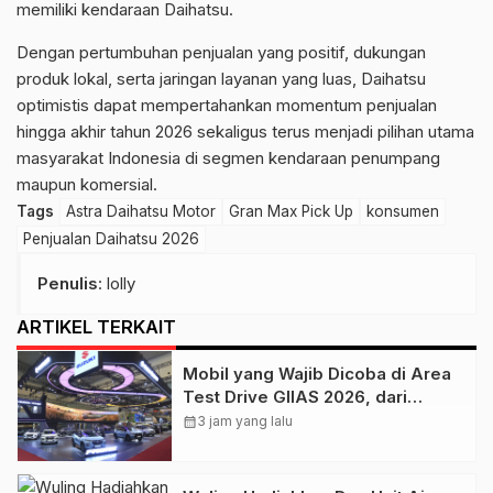
memiliki kendaraan Daihatsu.
Dengan pertumbuhan penjualan yang positif, dukungan
produk lokal, serta jaringan layanan yang luas, Daihatsu
optimistis dapat mempertahankan momentum penjualan
hingga akhir tahun 2026 sekaligus terus menjadi pilihan utama
masyarakat Indonesia di segmen kendaraan penumpang
maupun komersial.
Tags
Astra Daihatsu Motor
Gran Max Pick Up
konsumen
Penjualan Daihatsu 2026
Penulis
: lolly
ARTIKEL TERKAIT
Mobil yang Wajib Dicoba di Area
Test Drive GIIAS 2026, dari
Hybrid hingga SUV Listrik
calendar_month
3 jam yang lalu
Premium