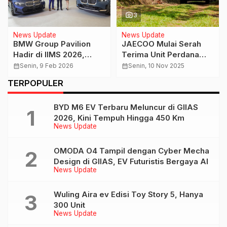
Serba Serbi
News Update
MMKSI Hadirkan
Geely Coolray,
Rangkaian Program
Kombinasikan Tenaga
Layanan Hingga Akhir
Turbo dan Kenyamanan
calendar_month
Selasa, 19 Agt 2025
calendar_month
Selasa, 28 Jul 2026
Agustus 2025
TERPOPULER
BYD M6 EV Terbaru Meluncur di GIIAS
2026, Kini Tempuh Hingga 450 Km
News Update
OMODA O4 Tampil dengan Cyber Mecha
Design di GIIAS, EV Futuristis Bergaya AI
News Update
Wuling Aira ev Edisi Toy Story 5, Hanya
300 Unit
News Update