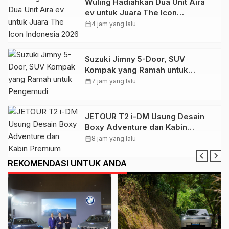
Wuling Hadiahkan Dua Unit Aira
ev untuk Juara The Icon
Indonesia 2026
calendar_month
4 jam yang lalu
Suzuki Jimny 5-Door, SUV
Kompak yang Ramah untuk
Pengemudi Perempuan
calendar_month
7 jam yang lalu
JETOUR T2 i-DM Usung Desain
Boxy Adventure dan Kabin
Premium untuk Temani Berbagai
calendar_month
8 jam yang lalu
Perjalanan
REKOMENDASI UNTUK ANDA