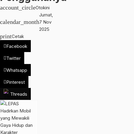
account_circle
Otokini
Jumat,
calendar_month
7 Nov
2025
print
Cetak
Facebook
Twitter
Whatsapp
Pinterest
Threads