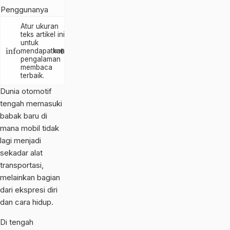
Atur ukuran
teks artikel ini
untuk
text_increase
info
mendapatkan
text_decrease
pengalaman
membaca
terbaik.
Dunia otomotif
tengah memasuki
babak baru di
mana mobil tidak
lagi menjadi
sekadar alat
transportasi,
melainkan bagian
dari ekspresi diri
dan cara hidup.
Di tengah