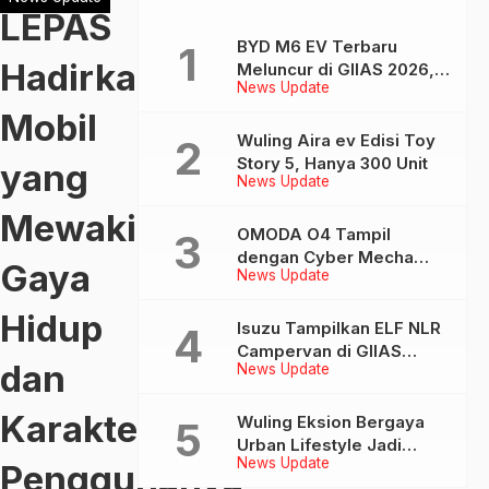
LEPAS
BYD M6 EV Terbaru
Hadirkan
Meluncur di GIIAS 2026,
News Update
Kini Tempuh Hingga 450
Km
Mobil
Wuling Aira ev Edisi Toy
Story 5, Hanya 300 Unit
yang
News Update
Mewakili
OMODA O4 Tampil
dengan Cyber Mecha
Gaya
News Update
Design di GIIAS, EV
Futuristis Bergaya AI
Hidup
Isuzu Tampilkan ELF NLR
Campervan di GIIAS
dan
News Update
2026, Kolaborasi dengan
Delima Mandiri dan
Karakter
JAJAGO
Wuling Eksion Bergaya
Urban Lifestyle Jadi
News Update
Penggunanya
Sorotan di GIIAS 2026