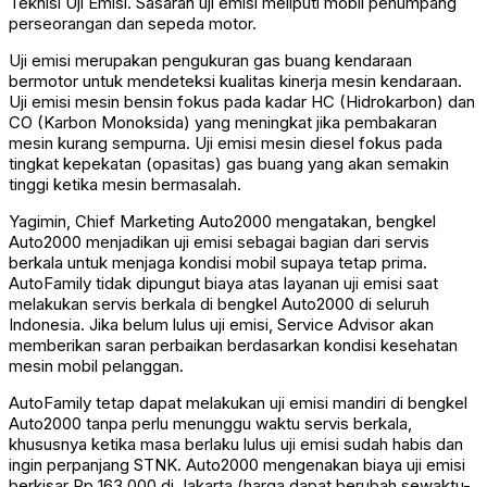
Teknisi Uji Emisi. Sasaran uji emisi meliputi mobil penumpang
perseorangan dan sepeda motor.
Uji emisi merupakan pengukuran gas buang kendaraan
bermotor untuk mendeteksi kualitas kinerja mesin kendaraan.
Uji emisi mesin bensin fokus pada kadar HC (Hidrokarbon) dan
CO (Karbon Monoksida) yang meningkat jika pembakaran
mesin kurang sempurna. Uji emisi mesin diesel fokus pada
tingkat kepekatan (opasitas) gas buang yang akan semakin
tinggi ketika mesin bermasalah.
Yagimin, Chief Marketing Auto2000 mengatakan, bengkel
Auto2000 menjadikan uji emisi sebagai bagian dari servis
berkala untuk menjaga kondisi mobil supaya tetap prima.
AutoFamily tidak dipungut biaya atas layanan uji emisi saat
melakukan servis berkala di bengkel Auto2000 di seluruh
Indonesia. Jika belum lulus uji emisi, Service Advisor akan
memberikan saran perbaikan berdasarkan kondisi kesehatan
mesin mobil pelanggan.
AutoFamily tetap dapat melakukan uji emisi mandiri di bengkel
Auto2000 tanpa perlu menunggu waktu servis berkala,
khususnya ketika masa berlaku lulus uji emisi sudah habis dan
ingin perpanjang STNK. Auto2000 mengenakan biaya uji emisi
berkisar Rp 163.000 di Jakarta (harga dapat berubah sewaktu-