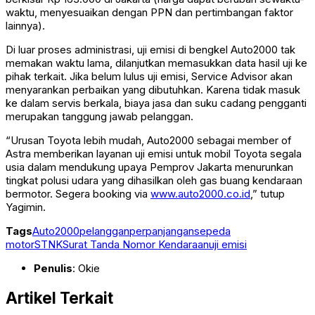
waktu, menyesuaikan dengan PPN dan pertimbangan faktor
lainnya).
Di luar proses administrasi, uji emisi di bengkel Auto2000 tak
memakan waktu lama, dilanjutkan memasukkan data hasil uji ke
pihak terkait. Jika belum lulus uji emisi, Service Advisor akan
menyarankan perbaikan yang dibutuhkan. Karena tidak masuk
ke dalam servis berkala, biaya jasa dan suku cadang pengganti
merupakan tanggung jawab pelanggan.
“Urusan Toyota lebih mudah, Auto2000 sebagai member of
Astra memberikan layanan uji emisi untuk mobil Toyota segala
usia dalam mendukung upaya Pemprov Jakarta menurunkan
tingkat polusi udara yang dihasilkan oleh gas buang kendaraan
bermotor. Segera booking via
www.auto2000.co.id
,” tutup
Yagimin.
Tags
Auto2000
pelanggan
perpanjangan
sepeda
motor
STNK
Surat Tanda Nomor Kendaraan
uji emisi
Penulis
: Okie
Artikel Terkait