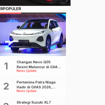
ERPOPULER
Changan Nevo Q05
Resmi Meluncur di GIIAS
News Update
2026, Harga Mulai Rp 309
Juta
Pertamina Patra Niaga
Hadir di GIIAS 2026,
News Update
Tampilkan Ekosistem
Energi Terintegrasi Lewat
MyPertamina
Strategi Suzuki XL7