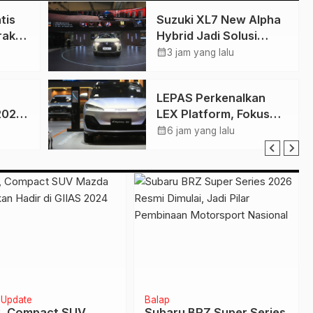
tis
Suzuki XL7 New Alpha
aktis
Hybrid Jadi Solusi
n
Kendaraan Keluarga
calendar_month
3 jam yang lalu
Lebih
Hemat Energi di GIIAS
2026
LEPAS Perkenalkan
2026,
LEX Platform, Fokus
 SUV
pada Kenyamanan dan
calendar_month
6 jam yang lalu
Efisiensi Berkendara
Update
Balap
, Compact SUV
Subaru BRZ Super Series