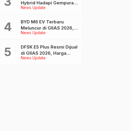
Hybrid Hadapi Gempuran
News Update
Rival Bermodal Ubahan
Eksterior dan Interior
BYD M6 EV Terbaru
Meluncur di GIIAS 2026,
News Update
Kini Tempuh Hingga 450
Km
DFSK E5 Plus Resmi Dijual
di GIIAS 2026, Harga
News Update
Mulai Rp 479 Juta