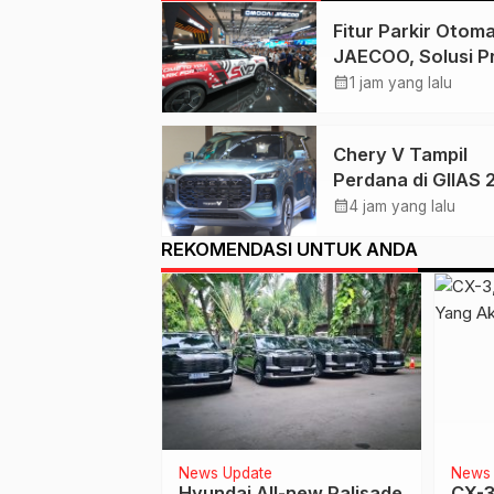
Fitur Parkir Otoma
JAECOO, Solusi Pr
untuk Pengalama
calendar_month
1 jam yang lalu
Berkendara yang 
Nyaman
Chery V Tampil
Perdana di GIIAS 
Tawarkan Konsep
calendar_month
4 jam yang lalu
Futuristis untuk
REKOMENDASI UNTUK ANDA
Mobilitas Modern
News Update
News 
EST
Hyundai All-new Palisade
CX-3