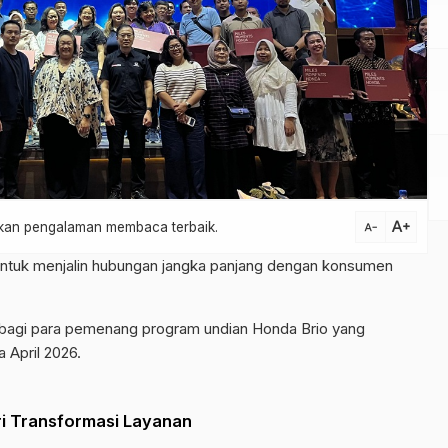
text_increase
atkan pengalaman membaca terbaik.
text_decrease
tuk menjalin hubungan jangka panjang dengan konsumen
 bagi para pemenang program undian Honda Brio yang
 April 2026.
ri Transformasi Layanan