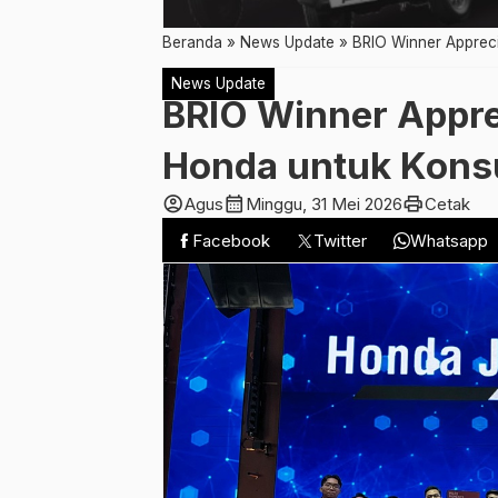
Beranda
»
News Update
»
BRIO Winner Apprec
News Update
BRIO Winner Appre
Honda untuk Kons
account_circle
calendar_month
print
Agus
Minggu, 31 Mei 2026
Cetak
Facebook
Twitter
Whatsapp