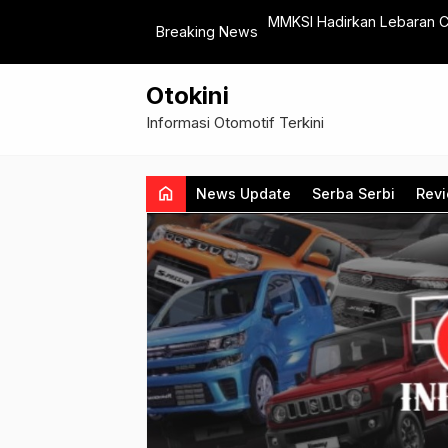
gyakarta, Hadirkan Pengalaman
MMKSI Hadirkan Lebaran C
Breaking News
Nasional
Otokini
Informasi Otomotif Terkini
home
News Update
Serba Serbi
Rev