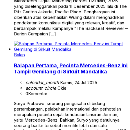
Marketeers Digital Marketing Heroes (MDMH) 2025
yang diselenggarakan pada 11 Desember 2025 lalu di The
Ritz Carlton Jakarta, Pacific Place. Penghargaan ini
diberikan atas keberhasilan Wuling dalam menghadirkan
pendekatan komunikasi digital yang relevan, kreatif, dan
berdampak melalui kampanye “The Backseat Reviewer –
Darion Campaign […]
Balap
Balapan Pertama, Pecinta Mercedes-Benz ini
Tampil Gemilang di Sirkuit Mandalika
calendar_month
Kamis, 24 Jul 2025
account_circle
Okie
0
Komentar
Suryo Prabowo, seorang pengusaha di bidang
pertambangan, pelabuhan international dan perhotelan
merupakan pecinta sejati kendaraan lansiran Jerman,
yaitu Mercedes-Benz. Bahkan, Suryo yang dahulunya
seorang bankir tersebut memiliki lebih dari satu