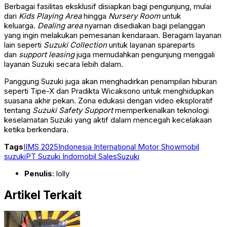
Berbagai fasilitas eksklusif disiapkan bagi pengunjung, mulai
dari
Kids Playing Area
hingga
Nursery Room
untuk
keluarga.
Dealing area
nyaman disediakan bagi pelanggan
yang ingin melakukan pemesanan kendaraan. Beragam layanan
lain seperti
Suzuki Collection
untuk layanan spareparts
dan
support leasing
juga memudahkan pengunjung menggali
layanan Suzuki secara lebih dalam.
Panggung Suzuki juga akan menghadirkan penampilan hiburan
seperti Tipe-X dan Pradikta Wicaksono untuk menghidupkan
suasana akhir pekan. Zona edukasi dengan video eksploratif
tentang
Suzuki Safety Support
memperkenalkan teknologi
keselamatan Suzuki yang aktif dalam mencegah kecelakaan
ketika berkendara.
Tags
IIMS 2025
Indonesia International Motor Show
mobil
suzuki
PT Suzuki Indomobil Sales
Suzuki
Penulis
: lolly
Artikel Terkait