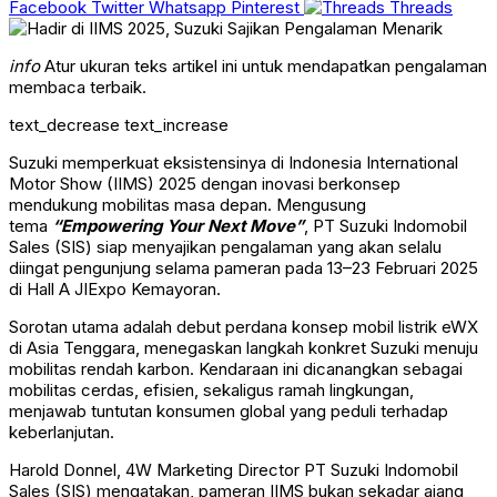
Facebook
Twitter
Whatsapp
Pinterest
Threads
info
Atur ukuran teks artikel ini untuk mendapatkan pengalaman
membaca terbaik.
text_decrease
text_increase
Suzuki memperkuat eksistensinya di Indonesia International
Motor Show (IIMS) 2025 dengan inovasi berkonsep
mendukung mobilitas masa depan. Mengusung
tema
“Empowering Your Next Move”
, PT Suzuki Indomobil
Sales (SIS) siap menyajikan pengalaman yang akan selalu
diingat pengunjung selama pameran pada 13–23 Februari 2025
di Hall A JIExpo Kemayoran.
Sorotan utama adalah debut perdana konsep mobil listrik eWX
di Asia Tenggara, menegaskan langkah konkret Suzuki menuju
mobilitas rendah karbon. Kendaraan ini dicanangkan sebagai
mobilitas cerdas, efisien, sekaligus ramah lingkungan,
menjawab tuntutan konsumen global yang peduli terhadap
keberlanjutan.
Harold Donnel, 4W Marketing Director PT Suzuki Indomobil
Sales (SIS) mengatakan, pameran IIMS bukan sekadar ajang