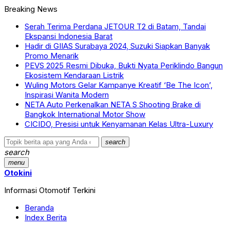
Breaking News
Serah Terima Perdana JETOUR T2 di Batam, Tandai
Ekspansi Indonesia Barat
Hadir di GIIAS Surabaya 2024, Suzuki Siapkan Banyak
Promo Menarik
PEVS 2025 Resmi Dibuka, Bukti Nyata Periklindo Bangun
Ekosistem Kendaraan Listrik
Wuling Motors Gelar Kampanye Kreatif ‘Be The Icon’,
Inspirasi Wanita Modern
NETA Auto Perkenalkan NETA S Shooting Brake di
Bangkok International Motor Show
CICIDO, Presisi untuk Kenyamanan Kelas Ultra-Luxury
search
search
menu
Otokini
Informasi Otomotif Terkini
Beranda
Index Berita