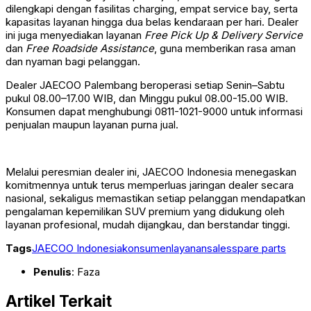
dilengkapi dengan fasilitas charging, empat service bay, serta
kapasitas layanan hingga dua belas kendaraan per hari. Dealer
ini juga menyediakan layanan
Free Pick Up & Delivery Service
dan
Free Roadside Assistance
, guna memberikan rasa aman
dan nyaman bagi pelanggan.
Dealer JAECOO Palembang beroperasi setiap Senin–Sabtu
pukul 08.00–17.00 WIB, dan Minggu pukul 08.00-15.00 WIB.
Konsumen dapat menghubungi 0811-1021-9000 untuk informasi
penjualan maupun layanan purna jual.
Melalui peresmian dealer ini, JAECOO Indonesia menegaskan
komitmennya untuk terus memperluas jaringan dealer secara
nasional, sekaligus memastikan setiap pelanggan mendapatkan
pengalaman kepemilikan SUV premium yang didukung oleh
layanan profesional, mudah dijangkau, dan berstandar tinggi.
Tags
JAECOO Indonesia
konsumen
layanan
sales
spare parts
Penulis
: Faza
Artikel Terkait