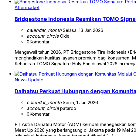
Aftermarket
Bridgestone Indonesia Resmikan TOMO Sign
calendar_month
Selasa, 13 Jan 2026
account_circle
Okie
0
Komentar
Mengawali tahun 2026, PT Bridgestone Tire Indonesia (B
menghadirkan kualitas layanan premium bagi konsumen, Min
Kehadiran TOMO Signature Holy Ban di awal 2026 ini menja
News Update
Daihatsu Perkuat Hubungan dengan Komunita
calendar_month
Senin, 1 Jun 2026
account_circle
patardo
0
Komentar
PT Astra Daihatsu Motor (ADM) kembali menegaskan komi
Meet Up 2026 yang berlangsung di Jakarta pada 19 Mei 202
wilayah di Indonesia. Acara tersebut dihadiri […]