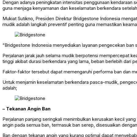
Dengan adanya peningkatan intensitas penggunaan kendaraan se
guna menjaga kenyamanan dan keselamatan berkendara setelah 
Mukiat Sutikno, Presiden Direktur Bridgestone Indonesia mengat
mudik adalah langkah preventif penting guna memastikan keama
“Bridgestone Indonesia menyediakan layanan pengecekan ban sert
Perjalanan jarak jauh selama mudik berpotensi mempercepat kea
tinggi akibat durasi berkendara yang lama, beban berlebih dari 
Faktor-faktor tersebut dapat memengaruhi performa ban dan 
Untuk menjamin keselamatan berkendara pasca-mudik, pengeceka
adalah;
– Tekanan Angin Ban
Perjalanan panjang seringkali menimbulkan kerusakan kecil yang
angin pada semua ban, termasuk ban serep, disesuaikan denga
Ban dengan tekanan angin yang kurang optimal dapat menyebabk