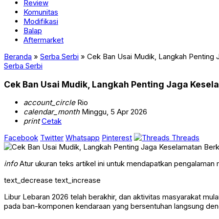
Review
Komunitas
Modifikasi
Balap
Aftermarket
Beranda
»
Serba Serbi
»
Cek Ban Usai Mudik, Langkah Penting
Serba Serbi
Cek Ban Usai Mudik, Langkah Penting Jaga Kese
account_circle
Rio
calendar_month
Minggu, 5 Apr 2026
print
Cetak
Facebook
Twitter
Whatsapp
Pinterest
Threads
info
Atur ukuran teks artikel ini untuk mendapatkan pengalaman
text_decrease
text_increase
Libur Lebaran 2026 telah berakhir, dan aktivitas masyarakat mul
pada ban-komponen kendaraan yang bersentuhan langsung deng