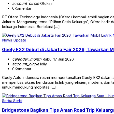
account_circle
Otokini
0
Komentar
PT Ofero Technology Indonesia (Ofero) kembali ambil bagian da
Jakarta. Mengusung tema “Pilihan Setia Keluarga”, Ofero hadir d
keluarga Indonesia. Berlokasi […]
News Update
Geely EX2 Debut di Jakarta Fair 2026, Tawarkan M
calendar_month
Rabu, 17 Jun 2026
account_circle
lolly
0
Komentar
Geely Auto Indonesia resmi memperkenalkan Geely EX2 dalam aja
memperluas akses kendaraan listrik yang efisien, modern, dan te
untuk mendukung mobilitas […]
Serba Serbi
Bridgestone Bagikan Tips Aman Road Trip Keluarg