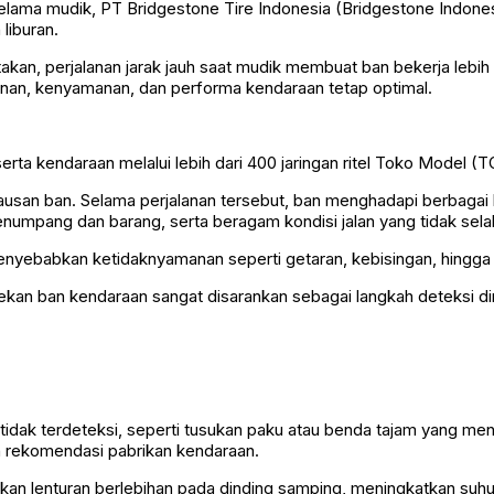
lama mudik, PT Bridgestone Tire Indonesia (Bridgestone Indone
liburan.
akan, perjalanan jarak jauh saat mudik membuat ban bekerja lebi
nan, kenyamanan, dan performa kendaraan tetap optimal.
a kendaraan melalui lebih dari 400 jaringan ritel Toko Model (TO
usan ban. Selama perjalanan tersebut, ban menghadapi berbagai k
penumpang dan barang, serta beragam kondisi jalan yang tidak sela
menyebabkan ketidaknyamanan seperti getaran, kebisingan, hin
n ban kendaraan sangat disarankan sebagai langkah deteksi dini
 tidak terdeteksi, seperti tusukan paku atau benda tajam yang me
n rekomendasi pabrikan kendaraan.
an lenturan berlebihan pada dinding samping, meningkatkan suhu