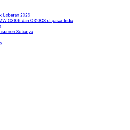
ik Lebaran 2026
MW G310R dan G310GS di pasar India
a
onsumen Setianya
ty