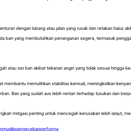
benturan dengan lubang atau jalan yang rusak dan retakan halus ak
pada ban yang membutuhkan penanganan segera, termasuk pengga
gah atau sisi ban akibat tekanan angin yang tidak sesuai hingga 
pat membantu memulihkan stabilitas kemudi, meningkatkan kenya
an. Ban yang sudah aus lebih rentan terhadap tusukan dan berpot
ah mitigasi penting untuk mencegah kerusakan lebih lanjut, men
an
mudik
pengecekan
performa