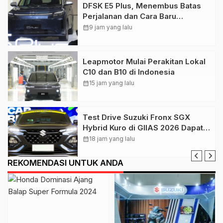
DFSK E5 Plus, Menembus Batas
Perjalanan dan Cara Baru
Menikmati Mobilitas Elektrifikasi
calendar_month
9 jam yang lalu
Leapmotor Mulai Perakitan Lokal
C10 dan B10 di Indonesia
calendar_month
15 jam yang lalu
Test Drive Suzuki Fronx SGX
Hybrid Kuro di GIIAS 2026 Dapat
Respons Positif
calendar_month
18 jam yang lalu
REKOMENDASI UNTUK ANDA