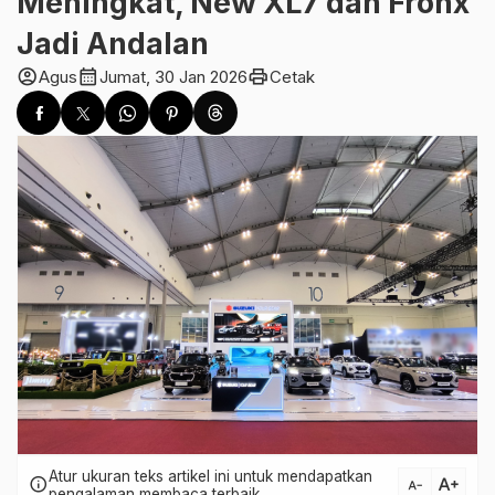
Meningkat, New XL7 dan Fronx
Jadi Andalan
account_circle
calendar_month
print
Agus
Jumat, 30 Jan 2026
Cetak
Atur ukuran teks artikel ini untuk mendapatkan
text_increase
info
text_decrease
pengalaman membaca terbaik.