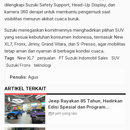
dilengkapi Suzuki Safety Support, Head-Up Display, dan
kamera 360 derajat untuk membantu pengemudi saat
visibilitas menurun akibat cuaca buruk.
Suzuki menegaskan komitmennya menghadirkan pilihan SUV
yang sesuai kebutuhan konsumen Indonesia, termasuk New
XL7, Fronx, Jimny, Grand Vitara, dan S-Presso, agar mobilitas
tetap aman dan nyaman di berbagai kondisi cuaca.
Tags
New XL7
penjualan
PT Suzuki Indomobil Sales
SUV
Suzuki Fronx
teknologi
Penulis
: Agus
ARTIKEL TERKAIT
Jeep Rayakan 85 Tahun, Hadirkan
Edisi Spesial dan Program
Kepemilikan
calendar_month
8 jam yang lalu