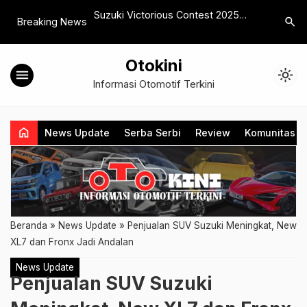
ium Kedua Kelas
Suzuki Victorious Contest 2025
Wuling M
search
Breaking News
lly Putaran Ketiga
Tegaskan Standar Tinggi Teknisi
Dengan P
Sepeda Motor
Otokini
menu
light_mode
Informasi Otomotif Terkini
home
News Update
Serba Serbi
Review
Komunitas
Beranda
»
News Update
»
Penjualan SUV Suzuki Meningkat, New
XL7 dan Fronx Jadi Andalan
News Update
Penjualan SUV Suzuki