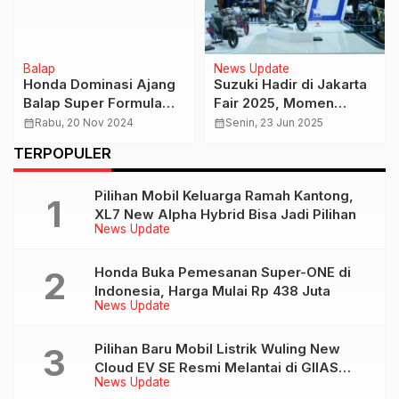
Balap
News Update
Honda Dominasi Ajang
Suzuki Hadir di Jakarta
Balap Super Formula
Fair 2025, Momen
2024
Tepat Miliki Sepeda
calendar_month
Rabu, 20 Nov 2024
calendar_month
Senin, 23 Jun 2025
Motor
TERPOPULER
Pilihan Mobil Keluarga Ramah Kantong,
XL7 New Alpha Hybrid Bisa Jadi Pilihan
News Update
Honda Buka Pemesanan Super-ONE di
Indonesia, Harga Mulai Rp 438 Juta
News Update
Pilihan Baru Mobil Listrik Wuling New
Cloud EV SE Resmi Melantai di GIIAS
News Update
2026