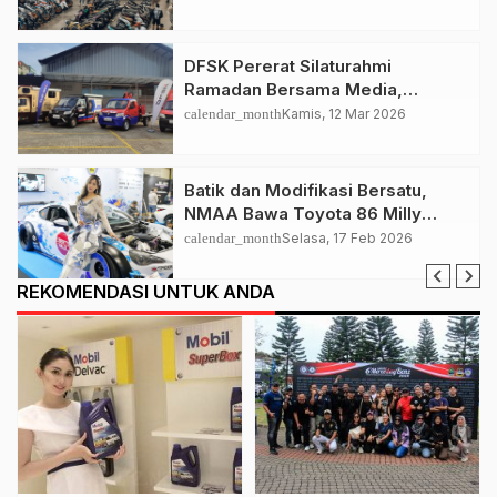
DFSK Pererat Silaturahmi
Ramadan Bersama Media,
Tampilkan Super Cab Modifikasi
calendar_month
Kamis, 12 Mar 2026
Batik dan Modifikasi Bersatu,
NMAA Bawa Toyota 86 Milly
Osaka Auto Messe
calendar_month
Selasa, 17 Feb 2026
REKOMENDASI UNTUK ANDA