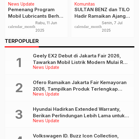
News Update
Komunitas
Pemenang Program
SULTAN BENZ dan TILO
Mobil Lubricants Berhak
Hadir Ramaikan Ajang
Bawa Pulang Logam
Merceday-Benz 2025 di
Rabu, 11 Jun
Senin, 7 Jul
calendar_month
calendar_month
Mulia 50 gram
Bandung
2025
2025
TERPOPULER
Geely EX2 Debut di Jakarta Fair 2026,
Tawarkan Mobil Listrik Modern Mulai Rp
News Update
239 Jutaan
Ofero Ramaikan Jakarta Fair Kemayoran
2026, Tampilkan Produk Terlengkap
News Update
hingga Calon Model Baru
Hyundai Hadirkan Extended Warranty,
Berikan Perlindungan Lebih Lama untuk
News Update
Tiga Produk ini
Volkswagen ID. Buzz Icon Collection,