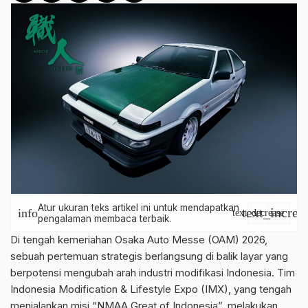
Atur ukuran teks artikel ini untuk mendapatkan
text_increa
info
text_decrease
pengalaman membaca terbaik.
Di tengah kemeriahan Osaka Auto Messe (OAM) 2026,
sebuah pertemuan strategis berlangsung di balik layar yang
berpotensi mengubah arah industri modifikasi Indonesia. Tim
Indonesia Modification & Lifestyle Expo (IMX), yang tengah
menjalankan misi “NMAA Great of Indonesia”, melakukan