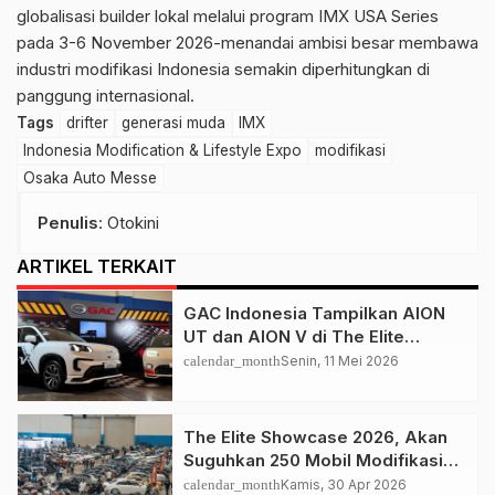
globalisasi builder lokal melalui program IMX USA Series
pada 3-6 November 2026-menandai ambisi besar membawa
industri modifikasi Indonesia semakin diperhitungkan di
panggung internasional.
Tags
drifter
generasi muda
IMX
Indonesia Modification & Lifestyle Expo
modifikasi
Osaka Auto Messe
Penulis
: Otokini
ARTIKEL TERKAIT
GAC Indonesia Tampilkan AION
UT dan AION V di The Elite
Showcase 2026
calendar_month
Senin, 11 Mei 2026
The Elite Showcase 2026, Akan
Suguhkan 250 Mobil Modifikasi
Kelas Atas
calendar_month
Kamis, 30 Apr 2026