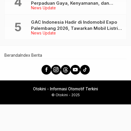
Perpaduan Gaya, Kenyamanan, dan
News Update
Teknologi untuk Liburan Keluarga
GAC Indonesia Hadir di Indomobil Expo
Palembang 2026, Tawarkan Mobil Listrik
News Update
AION UT dan AION V
Beranda
Index Berita
Otokini - Informasi Otomotif Terkini
© Otokini - 2025