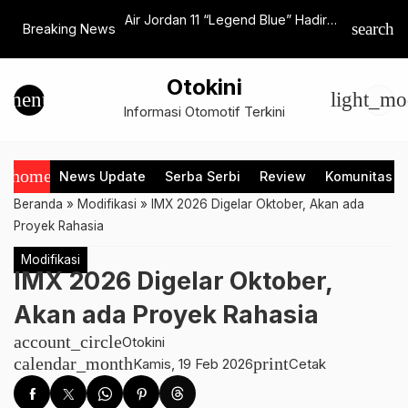
 Stareer 5 Lit
Air Jordan 11 “Legend Blue” Hadir
XPENG, Mo
search
Breaking News
Tempuh 130 Km
dengan Kampanye Unik Bersama
Akan Ram
Porsche 911 Dakar
Indonesia
Otokini
menu
light_mo
Informasi Otomotif Terkini
home
News Update
Serba Serbi
Review
Komunitas
Beranda
»
Modifikasi
»
IMX 2026 Digelar Oktober, Akan ada
Proyek Rahasia
Modifikasi
IMX 2026 Digelar Oktober,
Akan ada Proyek Rahasia
account_circle
Otokini
calendar_month
print
Kamis, 19 Feb 2026
Cetak