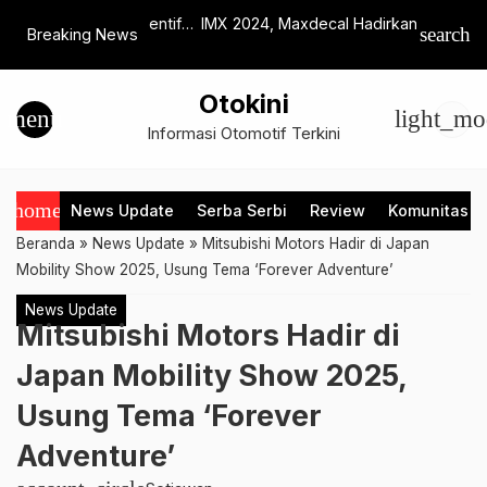
erin Soal Insentif
IMX 2024, Maxdecal Hadirkan
Chery Bu
search
Breaking News
…
if di Tahun 2026
Produk Stiker dan Kaca Film
Putih
Otokini
menu
light_mo
Informasi Otomotif Terkini
home
News Update
Serba Serbi
Review
Komunitas
Beranda
»
News Update
»
Mitsubishi Motors Hadir di Japan
Mobility Show 2025, Usung Tema ‘Forever Adventure’
News Update
Mitsubishi Motors Hadir di
Japan Mobility Show 2025,
Usung Tema ‘Forever
Adventure’