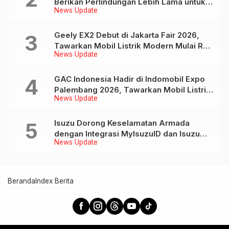
Berikan Perlindungan Lebih Lama untuk
News Update
Tiga Produk ini
Geely EX2 Debut di Jakarta Fair 2026,
Tawarkan Mobil Listrik Modern Mulai Rp
News Update
239 Jutaan
GAC Indonesia Hadir di Indomobil Expo
Palembang 2026, Tawarkan Mobil Listrik
News Update
AION UT dan AION V
Isuzu Dorong Keselamatan Armada
dengan Integrasi MyIsuzuID dan Isuzu
News Update
Link
Beranda
Index Berita