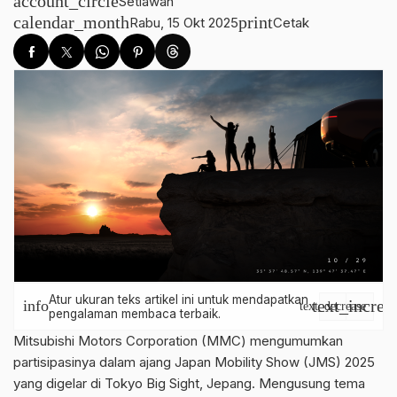
account_circle
Setiawan
calendar_month
print
Rabu, 15 Okt 2025
Cetak
Atur ukuran teks artikel ini untuk mendapatkan
text_increa
info
text_decrease
pengalaman membaca terbaik.
Mitsubishi Motors Corporation (MMC) mengumumkan
partisipasinya dalam ajang Japan Mobility Show (JMS) 2025
yang digelar di Tokyo Big Sight, Jepang. Mengusung tema