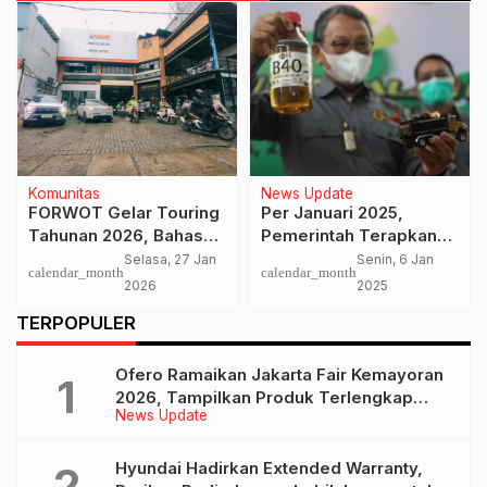
Komunitas
News Update
FORWOT Gelar Touring
Per Januari 2025,
Tahunan 2026, Bahas
Pemerintah Terapkan
Tantangan Industri
BBM Biodiesel B40
Selasa, 27 Jan
Senin, 6 Jan
calendar_month
calendar_month
Otomotif Nasional
2026
2025
TERPOPULER
Ofero Ramaikan Jakarta Fair Kemayoran
2026, Tampilkan Produk Terlengkap
News Update
hingga Calon Model Baru
Hyundai Hadirkan Extended Warranty,