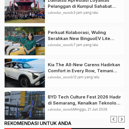
Daihatsu Apresiasi Loyalitas
Pelanggan di Kumpul Sahabat
Depok
calendar_month
3 jam yang lalu
Perkuat Kolaborasi, Wuling
Serahkan New BinguoEV Lite
untuk GrabRentals
calendar_month
7 jam yang lalu
Kia The All-New Carens Hadirkan
Comfort in Every Row, Temani
Perjalanan Keluarga Lebih
calendar_month
12 jam yang lalu
Nyaman
BYD Tech Culture Fest 2026 Hadir
di Semarang, Kenalkan Teknologi
EV dan Dual Mode ke Masyarakat
calendar_month
Minggu, 21 Jun 2026
REKOMENDASI UNTUK ANDA