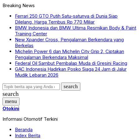
Breaking News
Ferrari 250 GTO Putih Satu-satunya di Dunia Siap
Dilelang, Harga Tembus Rp 770 Miliar
BMW Indonesia dan BMW Ultima Resmikan Body & Paint
Training Center
New Xpander Cross, Pengalaman Berkendara yang
Berkelas
Michelin Power 6 dan Michelin City Grip 2, Ciptakan
Pengalaman Berkendara Maksimal
Federal Oil Sambut Pembalap Muda di Gresini Racing
GAC Indonesia Hadirkan Posko Siaga 24 Jam di Jalur
Mudik Lebaran 2026
search
search
menu
Otokini
Informasi Otomotif Terkini
Beranda
Index Berita