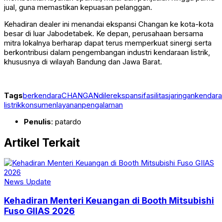
jual, guna memastikan kepuasan pelanggan.
Kehadiran dealer ini menandai ekspansi Changan ke kota-kota
besar di luar Jabodetabek. Ke depan, perusahaan bersama
mitra lokalnya berharap dapat terus memperkuat sinergi serta
berkontribusi dalam pengembangan industri kendaraan listrik,
khususnya di wilayah Bandung dan Jawa Barat.
Tags
berkendara
CHANGAN
diler
ekspansi
fasilitas
jaringan
kendar
listrik
konsumen
layanan
pengalaman
Penulis
: patardo
Artikel Terkait
News Update
Kehadiran Menteri Keuangan di Booth Mitsubishi
Fuso GIIAS 2026