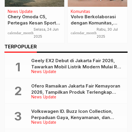
News Update
Komunitas
Chery Omoda C5,
Volvo Berkolaborasi
Pertegas Kesan Sporty
dengan Komunitas,
dan Berkelas
Seru-Seruan di GIIAS
Selasa, 24 Jun
Rabu, 30 Jul
calendar_month
calendar_month
2025
2025
2025
TERPOPULER
Geely EX2 Debut di Jakarta Fair 2026,
Tawarkan Mobil Listrik Modern Mulai Rp
News Update
239 Jutaan
Ofero Ramaikan Jakarta Fair Kemayoran
2026, Tampilkan Produk Terlengkap
News Update
hingga Calon Model Baru
Volkswagen ID. Buzz Icon Collection,
Perpaduan Gaya, Kenyamanan, dan
News Update
Teknologi untuk Liburan Keluarga