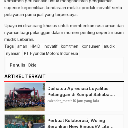
komitmen perusahaan untuk menghadirkan pengalaman
superior kepemilikan kendaraan melalui produk inovatif serta
pelayanan purna jual yang terpercaya.
Upaya ini dirancang khusus untuk memberikan rasa aman dan
nyaman bagi pelanggan dalam momen penting seperti musim
mudik Lebaran.
Tags
aman
HMID
inovatif
komitmen
konsumen
mudik
nyaman
PT Hyundai Motors Indonesia
Penulis
: Okie
ARTIKEL TERKAIT
Daihatsu Apresiasi Loyalitas
Pelanggan di Kumpul Sahabat
Depok
calendar_month
10 jam yang lalu
Perkuat Kolaborasi, Wuling
Serahkan New BinguoEV Lite