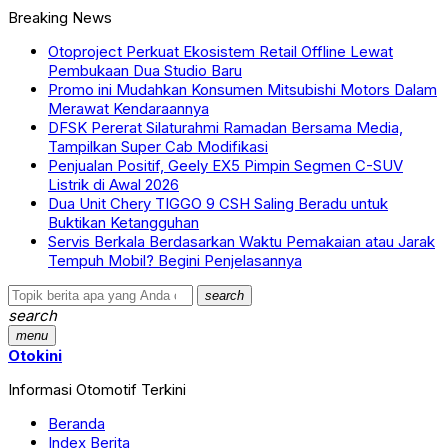
Breaking News
Otoproject Perkuat Ekosistem Retail Offline Lewat
Pembukaan Dua Studio Baru
Promo ini Mudahkan Konsumen Mitsubishi Motors Dalam
Merawat Kendaraannya
DFSK Pererat Silaturahmi Ramadan Bersama Media,
Tampilkan Super Cab Modifikasi
Penjualan Positif, Geely EX5 Pimpin Segmen C-SUV
Listrik di Awal 2026
Dua Unit Chery TIGGO 9 CSH Saling Beradu untuk
Buktikan Ketangguhan
Servis Berkala Berdasarkan Waktu Pemakaian atau Jarak
Tempuh Mobil? Begini Penjelasannya
search
search
menu
Otokini
Informasi Otomotif Terkini
Beranda
Index Berita