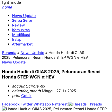
light_mode
home
News Update
Serba Serbi
Review
Komunitas
Modifikasi
Balap
Aftermarket
Beranda
»
News Update
»
Honda Hadir di GIIAS
2025, Peluncuran Resmi Honda STEP WGN e:HEV
News Update
Honda Hadir di GIIAS 2025, Peluncuran Resmi
Honda STEP WGN e:HEV
account_circle
Rio
calendar_month
Minggu, 27 Jul 2025
print
Cetak
Facebook
Twitter
Whatsapp
Pinterest
Threads