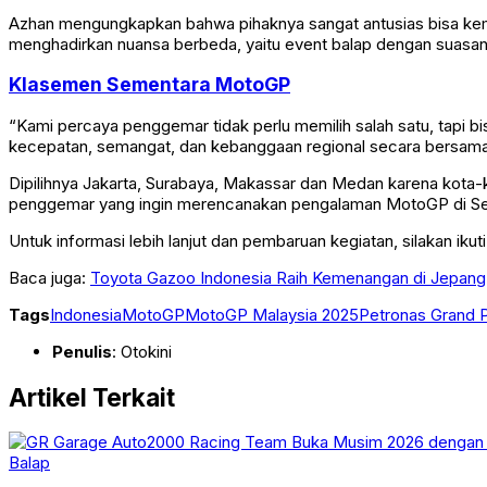
Azhan mengungkapkan bahwa pihaknya sangat antusias bisa kemba
menghadirkan nuansa berbeda, yaitu event balap dengan suasan
Klasemen Sementara MotoGP
“Kami percaya penggemar tidak perlu memilih salah satu, tapi 
kecepatan, semangat, dan kebanggaan regional secara bersama
Dipilihnya Jakarta, Surabaya, Makassar dan Medan karena kota-
penggemar yang ingin merencanakan pengalaman MotoGP di S
Untuk informasi lebih lanjut dan pembaruan kegiatan, silakan iku
Baca juga:
Toyota Gazoo Indonesia Raih Kemenangan di Jepang
Tags
Indonesia
MotoGP
MotoGP Malaysia 2025
Petronas Grand P
Penulis
: Otokini
Artikel Terkait
Balap