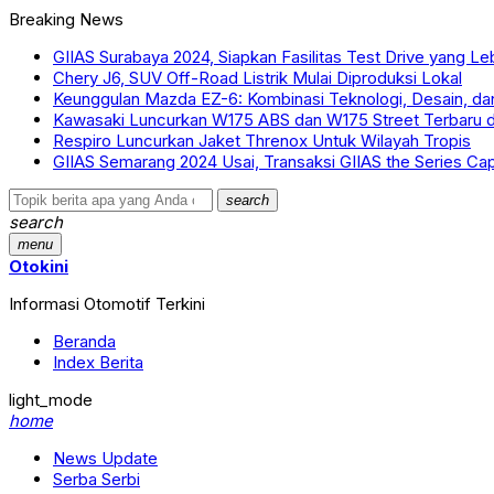
Breaking News
GIIAS Surabaya 2024, Siapkan Fasilitas Test Drive yang L
Chery J6, SUV Off-Road Listrik Mulai Diproduksi Lokal
Keunggulan Mazda EZ-6: Kombinasi Teknologi, Desain, dan E
Kawasaki Luncurkan W175 ABS dan W175 Street Terbaru d
Respiro Luncurkan Jaket Threnox Untuk Wilayah Tropis
GIIAS Semarang 2024 Usai, Transaksi GIIAS the Series Capa
search
search
menu
Otokini
Informasi Otomotif Terkini
Beranda
Index Berita
light_mode
home
News Update
Serba Serbi