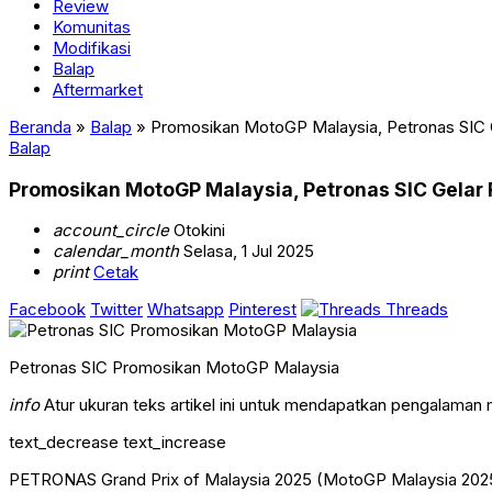
Review
Komunitas
Modifikasi
Balap
Aftermarket
Beranda
»
Balap
»
Promosikan MotoGP Malaysia, Petronas SIC 
Balap
Promosikan MotoGP Malaysia, Petronas SIC Gelar
account_circle
Otokini
calendar_month
Selasa, 1 Jul 2025
print
Cetak
Facebook
Twitter
Whatsapp
Pinterest
Threads
Petronas SIC Promosikan MotoGP Malaysia
info
Atur ukuran teks artikel ini untuk mendapatkan pengalaman
text_decrease
text_increase
PETRONAS Grand Prix of Malaysia 2025 (MotoGP Malaysia 2025) 