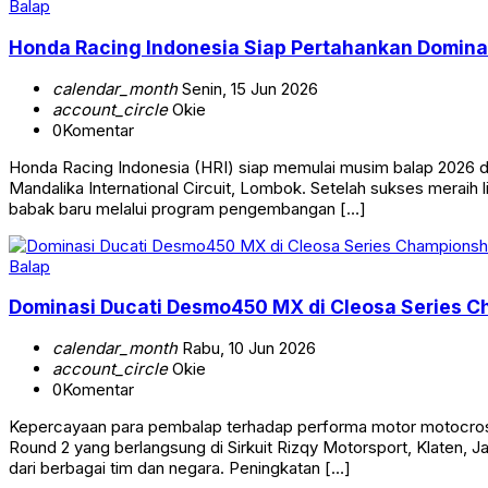
Balap
Honda Racing Indonesia Siap Pertahankan Domina
calendar_month
Senin, 15 Jun 2026
account_circle
Okie
0
Komentar
Honda Racing Indonesia (HRI) siap memulai musim balap 2026 de
Mandalika International Circuit, Lombok. Setelah sukses merai
babak baru melalui program pengembangan […]
Balap
Dominasi Ducati Desmo450 MX di Cleosa Series C
calendar_month
Rabu, 10 Jun 2026
account_circle
Okie
0
Komentar
Kepercayaan para pembalap terhadap performa motor motocross
Round 2 yang berlangsung di Sirkuit Rizqy Motorsport, Klaten
dari berbagai tim dan negara. Peningkatan […]