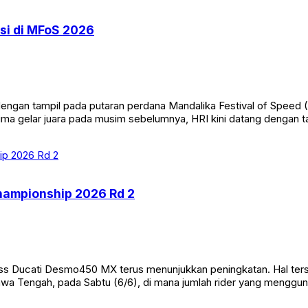
si di MFoS 2026
ngan tampil pada putaran perdana Mandalika Festival of Speed (
h lima gelar juara pada musim sebelumnya, HRI kini datang deng
hampionship 2026 Rd 2
 Ducati Desmo450 MX terus menunjukkan peningkatan. Hal terseb
, Jawa Tengah, pada Sabtu (6/6), di mana jumlah rider yang men