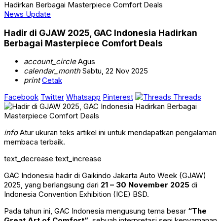
Hadirkan Berbagai Masterpiece Comfort Deals
News Update
Hadir di GJAW 2025, GAC Indonesia Hadirkan
Berbagai Masterpiece Comfort Deals
account_circle
Agus
calendar_month
Sabtu, 22 Nov 2025
print
Cetak
Facebook
Twitter
Whatsapp
Pinterest
Threads
info
Atur ukuran teks artikel ini untuk mendapatkan pengalaman
membaca terbaik.
text_decrease
text_increase
GAC Indonesia hadir di Gaikindo Jakarta Auto Week (GJAW)
2025, yang berlangsung dari
21 – 30 November 2025
di
Indonesia Convention Exhibition (ICE) BSD.
Pada tahun ini, GAC Indonesia mengusung tema besar
“The
Great Art of Comfort”
, sebuah interpretasi seni kenyamanan