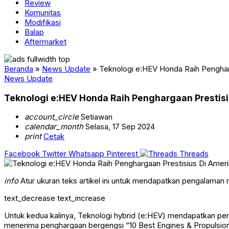
Review
Komunitas
Modifikasi
Balap
Aftermarket
Beranda
»
News Update
»
Teknologi e:HEV Honda Raih Pengharg
News Update
Teknologi e:HEV Honda Raih Penghargaan Prestisi
account_circle
Setiawan
calendar_month
Selasa, 17 Sep 2024
print
Cetak
Facebook
Twitter
Whatsapp
Pinterest
Threads
info
Atur ukuran teks artikel ini untuk mendapatkan pengalaman
text_decrease
text_increase
Untuk kedua kalinya, Teknologi hybrid (e:HEV) mendapatkan pe
menerima penghargaan bergengsi “10 Best Engines & Propulsion