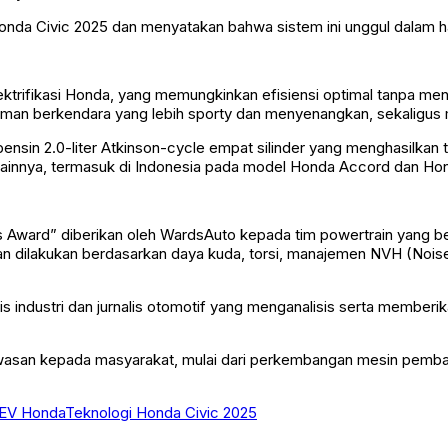
nda Civic 2025 dan menyatakan bahwa sistem ini unggul dalam hal
lektrifikasi Honda, yang memungkinkan efisiensi optimal tanpa m
aman berkendara yang lebih sporty dan menyenangkan, sekaligus m
nsin 2.0-liter Atkinson-cycle empat silinder yang menghasilkan
 lainnya, termasuk di Indonesia pada model Honda Accord dan Ho
 Award” diberikan oleh WardsAuto kepada tim powertrain yang ber
aian dilakukan berdasarkan daya kuda, torsi, manajemen NVH (Noise,
industri dan jurnalis otomotif yang menganalisis serta memberik
asan kepada masyarakat, mulai dari perkembangan mesin pembakar
HEV Honda
Teknologi Honda Civic 2025