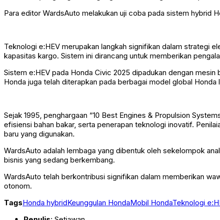
Para editor WardsAuto melakukan uji coba pada sistem hybrid Ho
Teknologi e:HEV merupakan langkah signifikan dalam strategi e
kapasitas kargo. Sistem ini dirancang untuk memberikan pengal
Sistem e:HEV pada Honda Civic 2025 dipadukan dengan mesin be
Honda juga telah diterapkan pada berbagai model global Honda
Sejak 1995, penghargaan “10 Best Engines & Propulsion Systems
efisiensi bahan bakar, serta penerapan teknologi inovatif. Penil
baru yang digunakan.
WardsAuto adalah lembaga yang dibentuk oleh sekelompok analis 
bisnis yang sedang berkembang.
WardsAuto telah berkontribusi signifikan dalam memberikan waw
otonom.
Tags
Honda hybrid
Keunggulan Honda
Mobil Honda
Teknologi e:
Penulis
: Setiawan