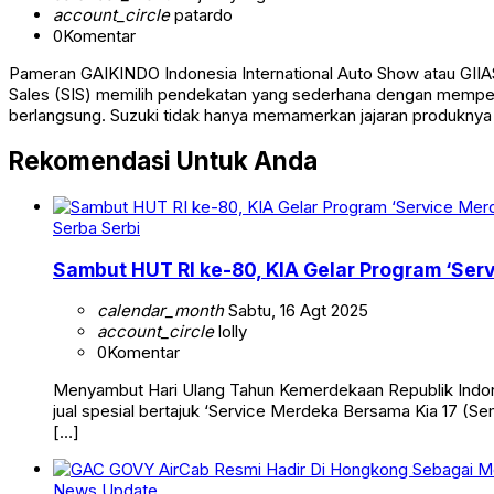
account_circle
patardo
0
Komentar
Pameran GAIKINDO Indonesia International Auto Show atau GIIA
Sales (SIS) memilih pendekatan yang sederhana dengan mempe
berlangsung. Suzuki tidak hanya memamerkan jajaran produknya
Rekomendasi Untuk Anda
Serba Serbi
Sambut HUT RI ke-80, KIA Gelar Program ‘Ser
calendar_month
Sabtu, 16 Agt 2025
account_circle
lolly
0
Komentar
Menyambut Hari Ulang Tahun Kemerdekaan Republik Indone
jual spesial bertajuk ‘Service Merdeka Bersama Kia 17 (Sem
[…]
News Update