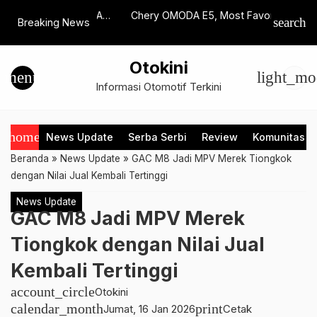
a Hadir di BCA
Chery OMODA E5, Most Favorite EV
JETOUR 
search
Breaking News
…
25, Luncurkan dua
Car di Technologue Award 2024
dua Model
Otokini
menu
light_mo
Informasi Otomotif Terkini
home
News Update
Serba Serbi
Review
Komunitas
Beranda
»
News Update
»
GAC M8 Jadi MPV Merek Tiongkok
dengan Nilai Jual Kembali Tertinggi
News Update
GAC M8 Jadi MPV Merek
Tiongkok dengan Nilai Jual
Kembali Tertinggi
account_circle
Otokini
calendar_month
print
Jumat, 16 Jan 2026
Cetak