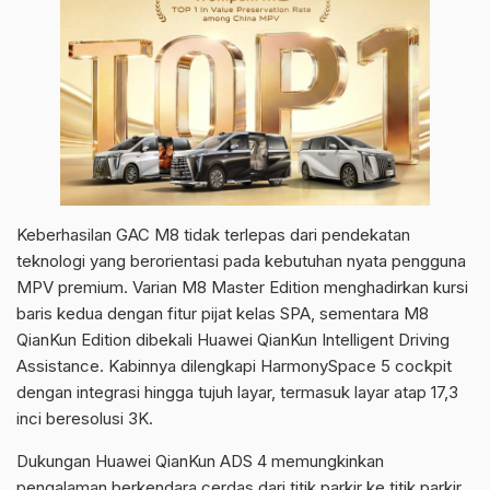
Keberhasilan GAC M8 tidak terlepas dari pendekatan
teknologi yang berorientasi pada kebutuhan nyata pengguna
MPV premium. Varian M8 Master Edition menghadirkan kursi
baris kedua dengan fitur pijat kelas SPA, sementara M8
QianKun Edition dibekali Huawei QianKun Intelligent Driving
Assistance. Kabinnya dilengkapi HarmonySpace 5 cockpit
dengan integrasi hingga tujuh layar, termasuk layar atap 17,3
inci beresolusi 3K.
Dukungan Huawei QianKun ADS 4 memungkinkan
pengalaman berkendara cerdas dari titik parkir ke titik parkir,