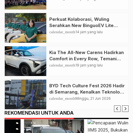
Perkuat Kolaborasi, Wuling
Serahkan New BinguoEV Lite
untuk GrabRentals
calendar_month
14 jam yang lalu
Kia The All-New Carens Hadirkan
Comfort in Every Row, Temani
Perjalanan Keluarga Lebih
calendar_month
19 jam yang lalu
Nyaman
BYD Tech Culture Fest 2026 Hadir
di Semarang, Kenalkan Teknologi
EV dan Dual Mode ke Masyarakat
calendar_month
Minggu, 21 Jun 2026
REKOMENDASI UNTUK ANDA