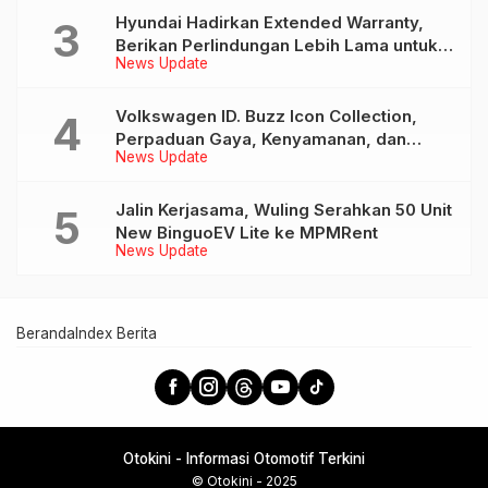
Hyundai Hadirkan Extended Warranty,
Berikan Perlindungan Lebih Lama untuk
News Update
Tiga Produk ini
Volkswagen ID. Buzz Icon Collection,
Perpaduan Gaya, Kenyamanan, dan
News Update
Teknologi untuk Liburan Keluarga
Jalin Kerjasama, Wuling Serahkan 50 Unit
New BinguoEV Lite ke MPMRent
News Update
Beranda
Index Berita
Otokini - Informasi Otomotif Terkini
© Otokini - 2025