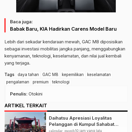
Baca juga:
Babak Baru, KIA Hadirkan Carens Model Baru
Lebih dari sekadar kendaraan mewah, GAC M8 diposisikan
sebagai investasi mobilitas jangka panjang, menggabungkan
kenyamanan, teknologi, keselamatan, dan nilai jual kembali
yang terjaga.
Tags
daya tahan
GAC M8
kepemilikan
keselamatan
pengalaman
premium
teknologi
Penulis
: Otokini
ARTIKEL TERKAIT
Daihatsu Apresiasi Loyalitas
Pelanggan di Kumpul Sahabat
Depok
calendar_month
10 jam yang lalu