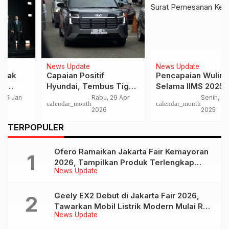
News Update
News Update
Capaian Positif
Pencapaian Wuling
Hyundai, Tembus Tiga
Selama IIMS 2025,
Besar Segmen B-MPV
Bukukan 1.653 Surat
Rabu, 29 Apr
Senin, 3 Mar
calendar_month
calendar_month
Berkat STARGAZER
Pemesanan Kendaraan
2026
2025
…
TERPOPULER
Ofero Ramaikan Jakarta Fair Kemayoran
2026, Tampilkan Produk Terlengkap
News Update
hingga Calon Model Baru
Geely EX2 Debut di Jakarta Fair 2026,
Tawarkan Mobil Listrik Modern Mulai Rp
News Update
239 Jutaan