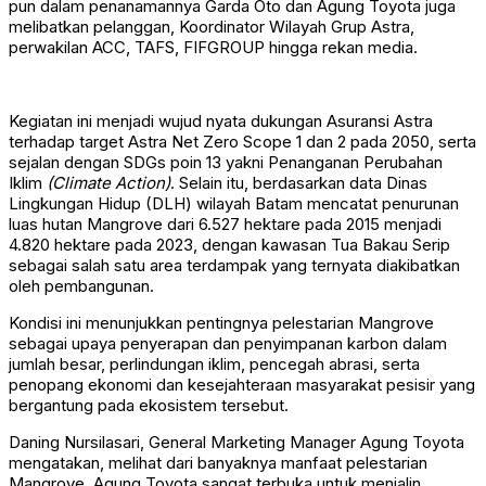
pun dalam penanamannya Garda Oto dan Agung Toyota juga
melibatkan pelanggan, Koordinator Wilayah Grup Astra,
perwakilan ACC, TAFS, FIFGROUP hingga rekan media.
Kegiatan ini menjadi wujud nyata dukungan Asuransi Astra
terhadap target Astra Net Zero Scope 1 dan 2 pada 2050, serta
sejalan dengan SDGs poin 13 yakni Penanganan Perubahan
Iklim
(Climate Action)
. Selain itu, berdasarkan data Dinas
Lingkungan Hidup (DLH) wilayah Batam mencatat penurunan
luas hutan Mangrove dari 6.527 hektare pada 2015 menjadi
4.820 hektare pada 2023, dengan kawasan Tua Bakau Serip
sebagai salah satu area terdampak yang ternyata diakibatkan
oleh pembangunan.
Kondisi ini menunjukkan pentingnya pelestarian Mangrove
sebagai upaya penyerapan dan penyimpanan karbon dalam
jumlah besar, perlindungan iklim, pencegah abrasi, serta
penopang ekonomi dan kesejahteraan masyarakat pesisir yang
bergantung pada ekosistem tersebut.
Daning Nursilasari, General Marketing Manager Agung Toyota
mengatakan, melihat dari banyaknya manfaat pelestarian
Mangrove, Agung Toyota sangat terbuka untuk menjalin