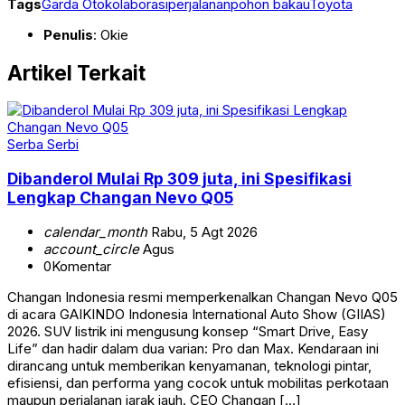
Tags
Garda Oto
kolaborasi
perjalanan
pohon bakau
Toyota
Penulis
: Okie
Artikel Terkait
Serba Serbi
Dibanderol Mulai Rp 309 juta, ini Spesifikasi
Lengkap Changan Nevo Q05
calendar_month
Rabu, 5 Agt 2026
account_circle
Agus
0
Komentar
Changan Indonesia resmi memperkenalkan Changan Nevo Q05
di acara GAIKINDO Indonesia International Auto Show (GIIAS)
2026. SUV listrik ini mengusung konsep “Smart Drive, Easy
Life” dan hadir dalam dua varian: Pro dan Max. Kendaraan ini
dirancang untuk memberikan kenyamanan, teknologi pintar,
efisiensi, dan performa yang cocok untuk mobilitas perkotaan
maupun perjalanan jarak jauh. CEO Changan […]