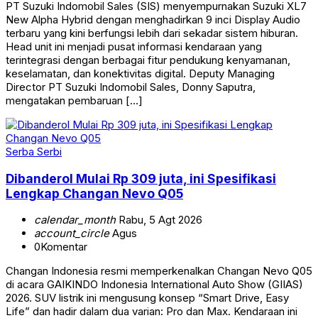
PT Suzuki Indomobil Sales (SIS) menyempurnakan Suzuki XL7
New Alpha Hybrid dengan menghadirkan 9 inci Display Audio
terbaru yang kini berfungsi lebih dari sekadar sistem hiburan.
Head unit ini menjadi pusat informasi kendaraan yang
terintegrasi dengan berbagai fitur pendukung kenyamanan,
keselamatan, dan konektivitas digital. Deputy Managing
Director PT Suzuki Indomobil Sales, Donny Saputra,
mengatakan pembaruan […]
Serba Serbi
Dibanderol Mulai Rp 309 juta, ini Spesifikasi
Lengkap Changan Nevo Q05
calendar_month
Rabu, 5 Agt 2026
account_circle
Agus
0
Komentar
Changan Indonesia resmi memperkenalkan Changan Nevo Q05
di acara GAIKINDO Indonesia International Auto Show (GIIAS)
2026. SUV listrik ini mengusung konsep “Smart Drive, Easy
Life” dan hadir dalam dua varian: Pro dan Max. Kendaraan ini