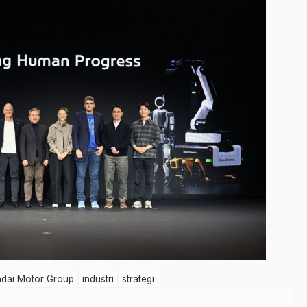
dai Motor Group
industri
strategi