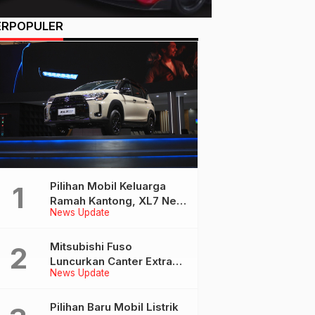
ERPOPULER
Pilihan Mobil Keluarga
Ramah Kantong, XL7 New
News Update
Alpha Hybrid Bisa Jadi
Pilihan
Mitsubishi Fuso
Luncurkan Canter Extra
News Update
Long Bus di GIIAS 2026,
Dukung Mobilitas
Pariwisata Indonesia
Pilihan Baru Mobil Listrik