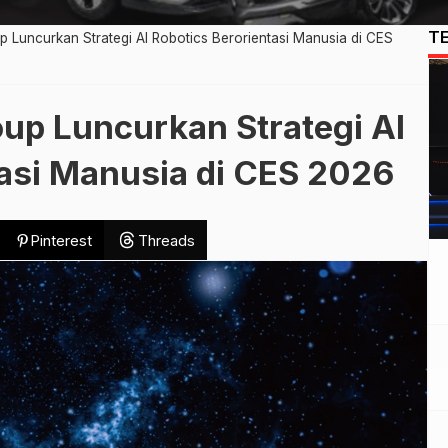
T
 Luncurkan Strategi AI Robotics Berorientasi Manusia di CES
up Luncurkan Strategi AI
tasi Manusia di CES 2026
Pinterest
Threads