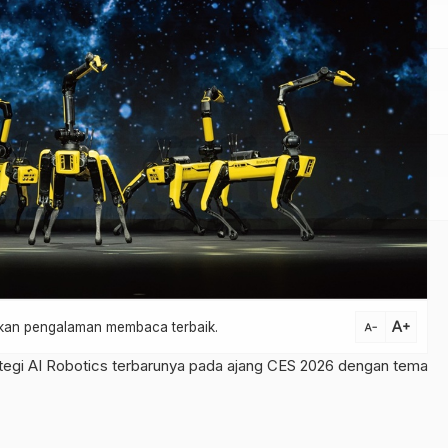
text_increase
atkan pengalaman membaca terbaik.
text_decrease
egi AI Robotics terbarunya pada ajang CES 2026 dengan tema