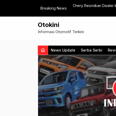
entang Leadership dan Toyota Value
Chery Resmikan Dealer ke-
Breaking News
Otokini
Informasi Otomotif Terkini
home
News Update
Serba Serbi
Rev