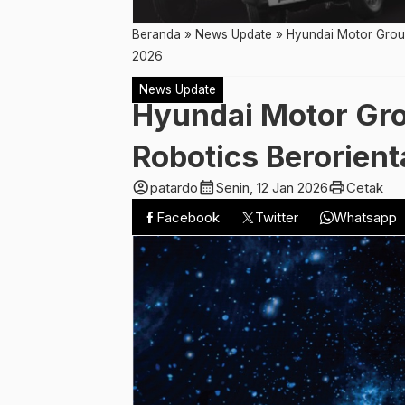
Beranda
»
News Update
»
Hyundai Motor Group
2026
News Update
Hyundai Motor Gro
Robotics Berorien
account_circle
calendar_month
print
patardo
Senin, 12 Jan 2026
Cetak
Facebook
Twitter
Whatsapp