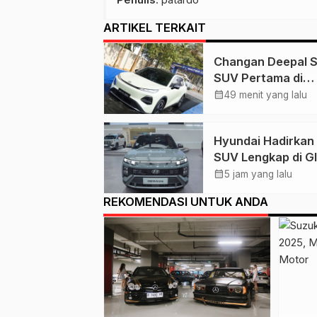
ARTIKEL TERKAIT
Changan Deepal S
SUV Pertama di
Indonesia dengan
calendar_month
49 menit yang lalu
Teknologi BEV & 
Hyundai Hadirkan 
SUV Lengkap di G
2026, dari CRETA
calendar_month
5 jam yang lalu
hingga IONIQ 9
REKOMENDASI UNTUK ANDA