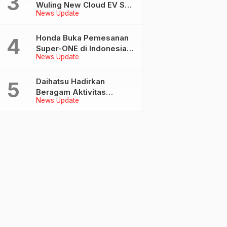
Wuling New Cloud EV SE
News Update
Resmi Melantai di GIIAS
2026
Honda Buka Pemesanan
Super-ONE di Indonesia,
News Update
Harga Mulai Rp 438 Juta
Daihatsu Hadirkan
Beragam Aktivitas
News Update
Interaktif dan Hiburan
Keluarga di GIIAS 2026