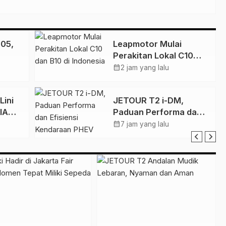
05,
Leapmotor Mulai
Perakitan Lokal C10
dan B10 di Indonesia
calendar_month
2 jam yang lalu
REEV
Lini
JETOUR T2 i-DM,
IIAS
Paduan Performa dan
Efisiensi Kendaraan
calendar_month
7 jam yang lalu
PHEV