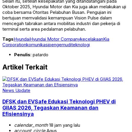
Selain itu, setelah kesepakatan yang ditandatangani pada
Oktober 2025, Hyundai Motor dan Kia juga akan melakukan uji
coba bersama Otoritas Pelabuhan Busan. Pengujian ini
bertujuan memvalidasi kemampuan Vision Pulse dalam
mencegah tabrakan antara mobilitas industri dan pekerja di
terminal serta area pedalaman pelabuhan.
Tags
Hyundai
Hyundai Motor Company
kecelakaan
Kia
Corporation
komunikasi
pengemudi
teknologi
Penulis
: patardo
Artikel Terkait
News Update
DFSK dan EVSafe Edukasi Teknologi PHEV di
GIIAS 2026, Tegaskan Keamanan dan
Efisiensinya
calendar_month
18 jam yang lalu
account_circle
Agus