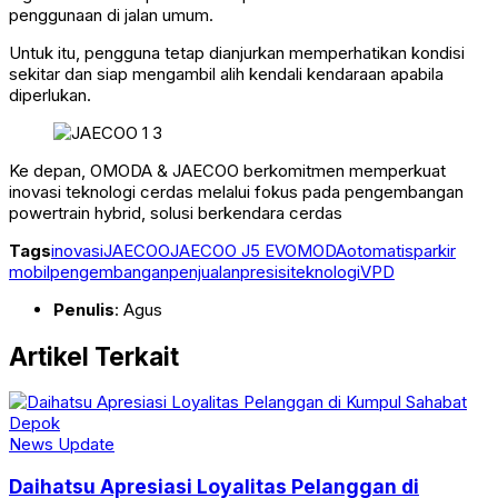
penggunaan di jalan umum.
Untuk itu, pengguna tetap dianjurkan memperhatikan kondisi
sekitar dan siap mengambil alih kendali kendaraan apabila
diperlukan.
Ke depan, OMODA & JAECOO berkomitmen memperkuat
inovasi teknologi cerdas melalui fokus pada pengembangan
powertrain hybrid, solusi berkendara cerdas
Tags
inovasi
JAECOO
JAECOO J5 EV
OMODA
otomatis
parkir
mobil
pengembangan
penjualan
presisi
teknologi
VPD
Penulis
: Agus
Artikel Terkait
News Update
Daihatsu Apresiasi Loyalitas Pelanggan di