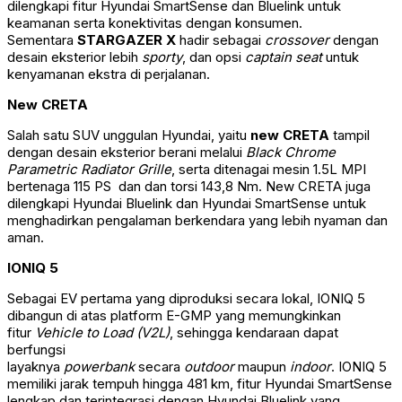
dilengkapi fitur Hyundai SmartSense dan Bluelink untuk
keamanan serta konektivitas dengan konsumen.
Sementara
STARGAZER X
hadir sebagai
crossover
dengan
desain eksterior lebih
sporty
, dan opsi
captain seat
untuk
kenyamanan ekstra di perjalanan.
New CRETA
Salah satu SUV unggulan Hyundai, yaitu
new CRETA
tampil
dengan desain eksterior berani melalui
Black Chrome
Parametric Radiator Grille
, serta ditenagai mesin 1.5L MPI
bertenaga 115 PS dan dan torsi 143,8 Nm. New CRETA juga
dilengkapi Hyundai Bluelink dan Hyundai SmartSense untuk
menghadirkan pengalaman berkendara yang lebih nyaman dan
aman.
IONIQ 5
Sebagai EV pertama yang diproduksi secara lokal, IONIQ 5
dibangun di atas platform E-GMP yang memungkinkan
fitur
Vehicle to Load (V2L)
, sehingga kendaraan dapat
berfungsi
layaknya
powerbank
secara
outdoor
maupun
indoor
. IONIQ 5
memiliki jarak tempuh hingga 481 km, fitur Hyundai SmartSense
lengkap dan terintegrasi dengan Hyundai Bluelink yang