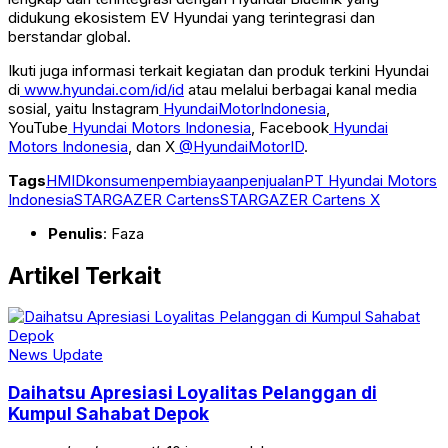
didukung ekosistem EV Hyundai yang terintegrasi dan
berstandar global.
Ikuti juga informasi terkait kegiatan dan produk terkini Hyundai
di
www.hyundai.com/id/id
atau melalui berbagai kanal media
sosial, yaitu Instagram
HyundaiMotorIndonesia
,
YouTube
Hyundai Motors Indonesia
, Facebook
Hyundai
Motors Indonesia
, dan X
@HyundaiMotorID
.
Tags
HMID
konsumen
pembiayaan
penjualan
PT Hyundai Motors
Indonesia
STARGAZER Cartens
STARGAZER Cartens X
Penulis
: Faza
Artikel Terkait
News Update
Daihatsu Apresiasi Loyalitas Pelanggan di
Kumpul Sahabat Depok