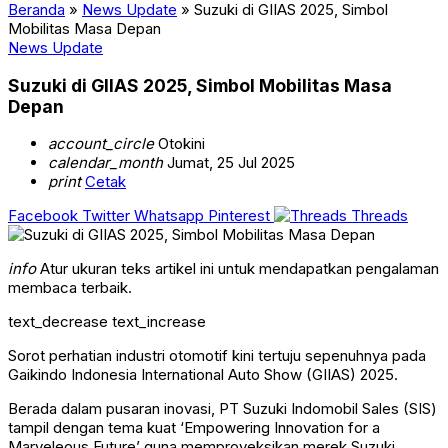
Beranda
»
News Update
»
Suzuki di GIIAS 2025, Simbol
Mobilitas Masa Depan
News Update
Suzuki di GIIAS 2025, Simbol Mobilitas Masa
Depan
account_circle
Otokini
calendar_month
Jumat, 25 Jul 2025
print
Cetak
Facebook
Twitter
Whatsapp
Pinterest
Threads
info
Atur ukuran teks artikel ini untuk mendapatkan pengalaman
membaca terbaik.
text_decrease
text_increase
Sorot perhatian industri otomotif kini tertuju sepenuhnya pada
Gaikindo Indonesia International Auto Show (GIIAS) 2025.
Berada dalam pusaran inovasi, PT Suzuki Indomobil Sales (SIS)
tampil dengan tema kuat ‘Empowering Innovation for a
Marveleous Future’ guna memproyeksikan merek Suzuki