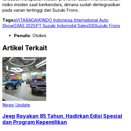
risiko insiden saat berkendara, dimana sudah diintegrasikan
pada varian tertinggi dari Suzuki Fronx.
Tags
eVITARA
GAIKINDO Indonesia International Auto
Show
GIIAS 2025
PT Suzuki Indomobil Sales
SIS
Suzuki Fronx
Penulis
: Otokini
Artikel Terkait
News Update
Jeep Rayakan 85 Tahun, Hadirkan Edisi Spesial
dan Program Kepemilikan