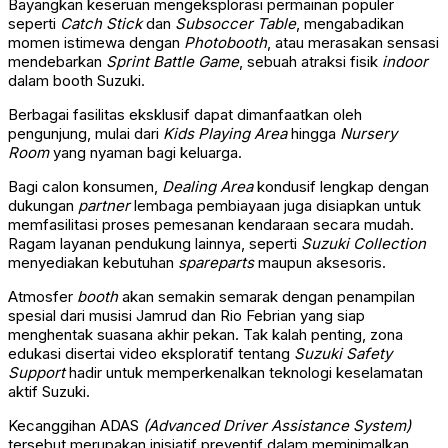
Bayangkan keseruan mengeksplorasi permainan populer
seperti
Catch Stick
dan
Subsoccer Table
, mengabadikan
momen istimewa dengan
Photobooth
, atau merasakan sensasi
mendebarkan
Sprint Battle Game
, sebuah atraksi fisik
indoor
dalam booth Suzuki.
Berbagai fasilitas eksklusif dapat dimanfaatkan oleh
pengunjung, mulai dari
Kids Playing Area
hingga
Nursery
Room
yang nyaman bagi keluarga.
Bagi calon konsumen,
Dealing Area
kondusif lengkap dengan
dukungan
partner
lembaga pembiayaan juga disiapkan untuk
memfasilitasi proses pemesanan kendaraan secara mudah.
Ragam layanan pendukung lainnya, seperti
Suzuki Collection
menyediakan kebutuhan
spareparts
maupun aksesoris.
Atmosfer
booth
akan semakin semarak dengan penampilan
spesial dari musisi Jamrud dan Rio Febrian yang siap
menghentak suasana akhir pekan. Tak kalah penting, zona
edukasi disertai video eksploratif tentang
Suzuki Safety
Support
hadir untuk memperkenalkan teknologi keselamatan
aktif Suzuki.
Kecanggihan ADAS
(Advanced Driver Assistance System)
tersebut merupakan inisiatif preventif dalam meminimalkan