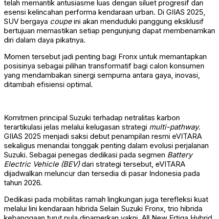
telah memantik antusiasme luas dengan siluet progresif dan
esensi kelincahan performa kendaraan urban. Di GIIAS 2025,
SUV bergaya
coupe
ini akan menduduki panggung eksklusif
bertujuan memastikan setiap pengunjung dapat membenamkan
diri dalam daya pikatnya.
Momen tersebut jadi penting bagi Fronx untuk memantapkan
posisinya sebagai pilihan transformatif bagi calon konsumen
yang mendambakan sinergi sempurna antara gaya, inovasi,
ditambah efisiensi optimal.
Komitmen principal Suzuki terhadap netralitas karbon
terartikulasi jelas melalui kelugasan strategi
multi-pathway
.
GIIAS 2025 menjadi saksi debut penampilan resmi eVITARA
sekaligus menandai tonggak penting dalam evolusi perjalanan
Suzuki. Sebagai penegas dedikasi pada segmen
Battery
Electric Vehicle (BEV)
dari strategi tersebut, eVITARA
dijadwalkan meluncur dan tersedia di pasar Indonesia pada
tahun 2026.
Dedikasi pada mobilitas ramah lingkungan juga terefleksi kuat
melalui lini kendaraan hibrida Selain Suzuki Fronx, trio hibrida
kebanggaan turut pula dipamerkan yakni, All New Ertiga Hybrid,