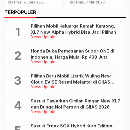
Bintang di Uji
Hadirkan Pop-up Booth
calendar_month
Kamis, 25 Des 2025
calendar_month
Kamis, 7 Mei 2026
Keselamatan Euro
Perdana di Batam
TERPOPULER
NCAP
Pilihan Mobil Keluarga Ramah Kantong,
XL7 New Alpha Hybrid Bisa Jadi Pilihan
News Update
Honda Buka Pemesanan Super-ONE di
Indonesia, Harga Mulai Rp 438 Juta
News Update
Pilihan Baru Mobil Listrik Wuling New
Cloud EV SE Resmi Melantai di GIIAS
News Update
2026
Suzuki Tawarkan Cicilan Ringan New XL7
dan Bunga Nol Persen di GIIAS 2026
News Update
Suzuki Fronx SGX Hybrid Kuro Edition,