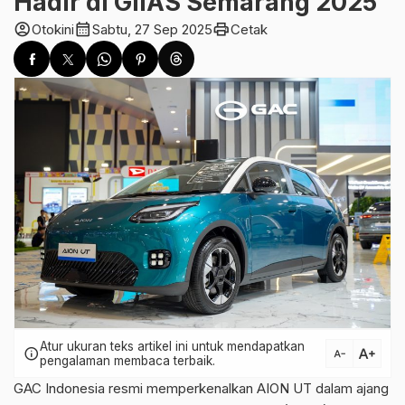
Hadir di GIIAS Semarang 2025
account_circle
calendar_month
print
Otokini
Sabtu, 27 Sep 2025
Cetak
Atur ukuran teks artikel ini untuk mendapatkan
text_increase
info
text_decrease
pengalaman membaca terbaik.
GAC Indonesia resmi memperkenalkan AION UT dalam ajang