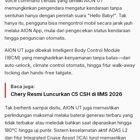
Voice command cerdas yang dimiliki AION UT
memungkinkan pengendara mengatur kendaraan tanpa
sentuhan hanya dengan perintah suara “Hello Baby!”. Tak
hanya itu, pengguna bisa mengontrol mobil secara jarak jauh
melalui AION App, mulai dari pengecekan status kendaraan
hingga penguncian otomatis.
AION UT juga dibekali Intelligent Body Control Module
(IBCM) yang menghadirkan kenyamanan tanpa batas—dari
auto-unlock, climate control otomatis, hingga fitur walk-away
locking dan hands-free tailgate.
Baca juga:
Chery Resmi Luncurkan C5 CSH di IIMS 2026
Tak berhenti sampai disitu, AION UT juga memastikan
perlindungan maksimal melalui baterai generasi terbaru yang
tidak terbakar atau meledak bahkan saat dipanaskan hingga
180°C hingga uji puntir. Sistem keselamatan aktif ADAS L2
dan fitur Integrated Cruise Assist (ICA) turut memastikan