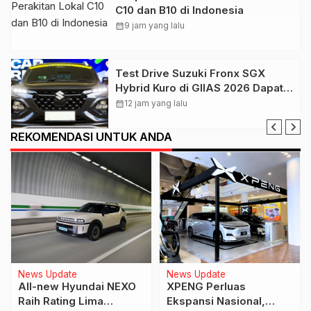
C10 dan B10 di Indonesia
calendar_month
9 jam yang lalu
Test Drive Suzuki Fronx SGX
Hybrid Kuro di GIIAS 2026 Dapat
Respons Positif
calendar_month
12 jam yang lalu
REKOMENDASI UNTUK ANDA
News Update
News Update
All-new Hyundai NEXO
XPENG Perluas
Raih Rating Lima
Ekspansi Nasional,