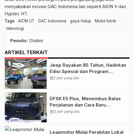
menyaksikan inovasi GAC Indonesia lain seperti AION V dan
Hyptec HT.
Tags
AION UT
GAC Indonesia
gaya hidup
Mobil listrik
teknologi
Penulis
: Otokini
ARTIKEL TERKAIT
Jeep Rayakan 85 Tahun, Hadirkan
Edisi Spesial dan Program
Kepemilikan
calendar_month
2 jam yang lalu
DFSK E5 Plus, Menembus Batas
Perjalanan dan Cara Baru
Menikmati Mobilitas Elektrifikasi
calendar_month
3 jam yang lalu
Leapmotor Mulai Perakitan Lokal