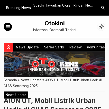
kaian Pameran Mall
Suzuki Tawarkan Cicilan Ringan New
Suzuki B
search
Breaking News
XL7 dan Bunga Nol Persen di GIIAS
Perangkat
2026
Menarik
Otokini
menu
light_mode
Informasi Otomotif Terkini
home
News Update
Serba Serbi
Review
Komunitas
Beranda
»
News Update
»
AION UT, Mobil Listrik Urban Hadir di
GIIAS Semarang 2025
News Update
AION UT, Mobil Listrik Urban