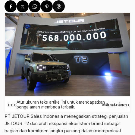
Atur ukuran teks artikel ini untuk mendapatkan
text_increa
info
text_decrease
pengalaman membaca terbaik.
PT JETOUR Sales Indonesia menegaskan strategi penjualan
JETOUR T2 dan arah ekspansi ekosistem brand sebagai
bagian dari komitmen jangka panjang dalam memperkuat