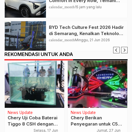
Comfort in Every Row, Temani
Perjalanan Keluarga Lebih
calendar_month
15 jam yang lalu
Nyaman
BYD Tech Culture Fest 2026 Hadir
di Semarang, Kenalkan Teknologi
EV dan Dual Mode ke Masyarakat
calendar_month
Minggu, 21 Jun 2026
REKOMENDASI UNTUK ANDA
News Update
News Update
Chery Uji Coba Baterai
Chery Berikan
Tiggo 8 CSH dengan
Penyegaran untuk C5
Direndam Air Laut
dan E5, Harga Semakin
Selasa, 17 Jun
Jumat, 27 Jun