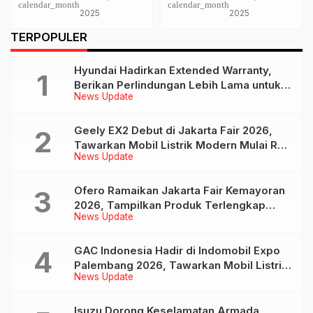
calendar_month
calendar_month
Selama 48 jam
Terjangkau
2025
2025
TERPOPULER
Hyundai Hadirkan Extended Warranty,
Berikan Perlindungan Lebih Lama untuk
News Update
Tiga Produk ini
Geely EX2 Debut di Jakarta Fair 2026,
Tawarkan Mobil Listrik Modern Mulai Rp
News Update
239 Jutaan
Ofero Ramaikan Jakarta Fair Kemayoran
2026, Tampilkan Produk Terlengkap
News Update
hingga Calon Model Baru
GAC Indonesia Hadir di Indomobil Expo
Palembang 2026, Tawarkan Mobil Listrik
News Update
AION UT dan AION V
Isuzu Dorong Keselamatan Armada