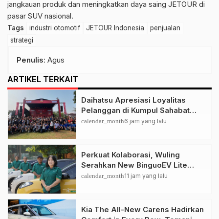
jangkauan produk dan meningkatkan daya saing JETOUR di
pasar SUV nasional.
Tags
industri otomotif
JETOUR Indonesia
penjualan
strategi
Penulis
: Agus
ARTIKEL TERKAIT
Daihatsu Apresiasi Loyalitas
Pelanggan di Kumpul Sahabat
Depok
calendar_month
6 jam yang lalu
Perkuat Kolaborasi, Wuling
Serahkan New BinguoEV Lite
untuk GrabRentals
calendar_month
11 jam yang lalu
Kia The All-New Carens Hadirkan