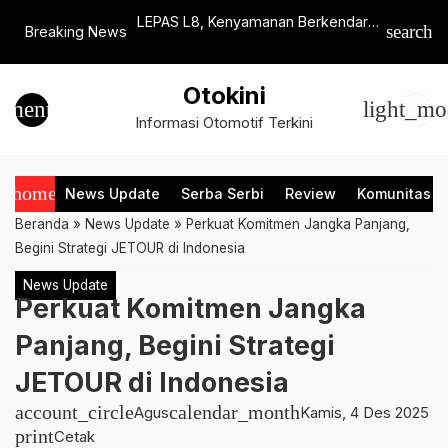
saksi Astra Financial
LEPAS L8, Kenyamanan Berkendara
JAECOO In
search
Breaking News
iun
di Tengah Aktivitas Masyarakat
Buka Dile
Urban
Otokini
menu
light_mo
Informasi Otomotif Terkini
home
News Update
Serba Serbi
Review
Komunitas
Beranda
»
News Update
»
Perkuat Komitmen Jangka Panjang,
Begini Strategi JETOUR di Indonesia
News Update
Perkuat Komitmen Jangka
Panjang, Begini Strategi
JETOUR di Indonesia
account_circle
calendar_month
Agus
Kamis, 4 Des 2025
print
Cetak