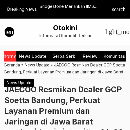
a Digelar, Sediakan
Bridgestone Meriahkan IIMS
FIFGROUP
search
Breaking News
tas yang Nyaman
Surabaya 2025, Tampilkan Ban EV-
Banyak P
Ready dan Promo Menarik
Otokini
menu
light_mo
Informasi Otomotif Terkini
home
News Update
Serba Serbi
Review
Komunitas
Beranda
»
News Update
»
JAECOO Resmikan Dealer GCP Soetta
Bandung, Perkuat Layanan Premium dan Jaringan di Jawa Barat
News Update
JAECOO Resmikan Dealer GCP
Soetta Bandung, Perkuat
Layanan Premium dan
Jaringan di Jawa Barat