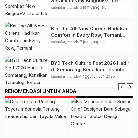
Serahkan New BinguoEV Lite
untuk GrabRentals
calendar_month
13 jam yang lalu
Kia The All-New Carens Hadirkan
Comfort in Every Row, Temani
Perjalanan Keluarga Lebih
calendar_month
17 jam yang lalu
Nyaman
BYD Tech Culture Fest 2026 Hadir
di Semarang, Kenalkan Teknologi
EV dan Dual Mode ke Masyarakat
calendar_month
Minggu, 21 Jun 2026
REKOMENDASI UNTUK ANDA