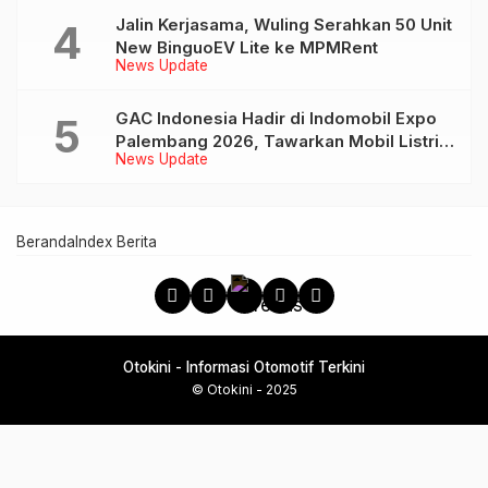
Jalin Kerjasama, Wuling Serahkan 50 Unit
New BinguoEV Lite ke MPMRent
News Update
GAC Indonesia Hadir di Indomobil Expo
Palembang 2026, Tawarkan Mobil Listrik
News Update
AION UT dan AION V
Beranda
Index Berita
Otokini - Informasi Otomotif Terkini
© Otokini - 2025