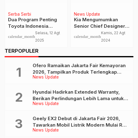
News Update
News Update
PEVS 2026 Kembali
Begini Bentuk Dukunga
r
Digelar untuk Dukung
Toyota Perkuat
f
Industri Kendaraan
Ekosistem Kendaraan
gt
Jumat, 22 Mei
Kamis, 20 Mar
calendar_month
calendar_month
r
Listrik Indonesia
Elektrifikasi
2026
2025
TERPOPULER
Ofero Ramaikan Jakarta Fair Kemayoran
2026, Tampilkan Produk Terlengkap
News Update
hingga Calon Model Baru
Hyundai Hadirkan Extended Warranty,
Berikan Perlindungan Lebih Lama untuk
News Update
Tiga Produk ini
Geely EX2 Debut di Jakarta Fair 2026,
Tawarkan Mobil Listrik Modern Mulai Rp
News Update
239 Jutaan