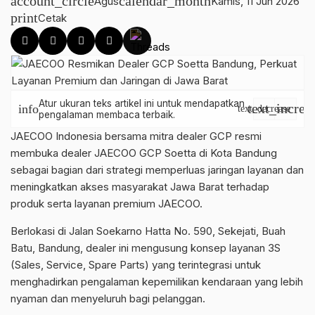
account_circle
calendar_month
Agus
Kamis, 11 Jun 2026
print
Cetak
Atur ukuran teks artikel ini untuk mendapatkan
text_increa
info
text_decrease
pengalaman membaca terbaik.
JAECOO Indonesia bersama mitra dealer GCP resmi
membuka dealer JAECOO GCP Soetta di Kota Bandung
sebagai bagian dari strategi memperluas jaringan layanan dan
meningkatkan akses masyarakat Jawa Barat terhadap
produk serta layanan premium JAECOO.
Berlokasi di Jalan Soekarno Hatta No. 590, Sekejati, Buah
Batu, Bandung, dealer ini mengusung konsep layanan 3S
(Sales, Service, Spare Parts) yang terintegrasi untuk
menghadirkan pengalaman kepemilikan kendaraan yang lebih
nyaman dan menyeluruh bagi pelanggan.