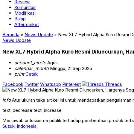
Review
Komunitas
Modifikasi
Balap
Aftermarket
Beranda
»
News Update
»
New XL7 Hybrid Alpha Kuro Resmi Di
News Update
New XL7 Hybrid Alpha Kuro Resmi Diluncurkan, Ha
account_circle
Agus
calendar_month
Minggu, 21 Sep 2025
print
Cetak
Facebook
Twitter
Whatsapp
Pinterest
Threads
info
Atur ukuran teks artikel ini untuk mendapatkan pengalaman
text_decrease
text_increase
Menjawab antusiasme publik terhadap pemberitaan produk terb
Suzuki Indonesia
.