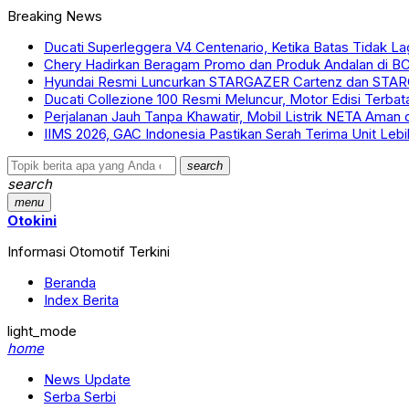
Breaking News
Ducati Superleggera V4 Centenario, Ketika Batas Tidak La
Chery Hadirkan Beragam Promo dan Produk Andalan di B
Hyundai Resmi Luncurkan STARGAZER Cartenz dan STARG
Ducati Collezione 100 Resmi Meluncur, Motor Edisi Terba
Perjalanan Jauh Tanpa Khawatir, Mobil Listrik NETA Aman d
IIMS 2026, GAC Indonesia Pastikan Serah Terima Unit Leb
search
search
menu
Otokini
Informasi Otomotif Terkini
Beranda
Index Berita
light_mode
home
News Update
Serba Serbi