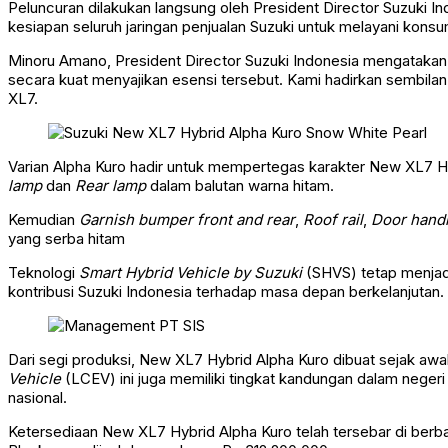
Peluncuran dilakukan langsung oleh President Director Suzuki 
kesiapan seluruh jaringan penjualan Suzuki untuk melayani konsu
Minoru Amano, President Director Suzuki Indonesia mengatakan, t
secara kuat menyajikan esensi tersebut. Kami hadirkan sembilan
XL7.
Varian Alpha Kuro hadir untuk mempertegas karakter New XL7 H
lamp
dan
Rear lamp
dalam balutan warna hitam.
Kemudian
Garnish bumper front and rear
,
Roof rail
,
Door handl
yang serba hitam
Teknologi
Smart Hybrid Vehicle by Suzuki
(SHVS) tetap menjad
kontribusi Suzuki Indonesia terhadap masa depan berkelanjutan.
Dari segi produksi, New XL7 Hybrid Alpha Kuro dibuat sejak awal 
Vehicle
(LCEV) ini juga memiliki tingkat kandungan dalam negeri
nasional.
Ketersediaan New XL7 Hybrid Alpha Kuro telah tersebar di berba