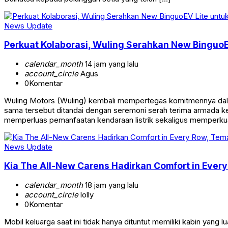
News Update
Perkuat Kolaborasi, Wuling Serahkan New BinguoE
calendar_month
14 jam yang lalu
account_circle
Agus
0
Komentar
Wuling Motors (Wuling) kembali mempertegas komitmennya dalam
sama tersebut ditandai dengan seremoni serah terima armada ken
memperluas pemanfaatan kendaraan listrik sekaligus memperkua
News Update
Kia The All-New Carens Hadirkan Comfort in Ever
calendar_month
18 jam yang lalu
account_circle
lolly
0
Komentar
Mobil keluarga saat ini tidak hanya dituntut memiliki kabin y