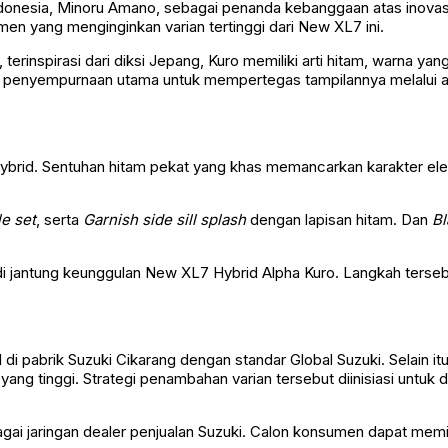
Indonesia, Minoru Amano, sebagai penanda kebanggaan atas inovas
men yang menginginkan varian tertinggi dari New XL7 ini.
erinspirasi dari diksi Jepang, Kuro memiliki arti hitam, warna ya
 penyempurnaan utama untuk mempertegas tampilannya melalui akse
ybrid. Sentuhan hitam pekat yang khas memancarkan karakter ele
e set
, serta
Garnish side sill splash
dengan lapisan hitam. Dan
Bl
i jantung keunggulan New XL7 Hybrid Alpha Kuro. Langkah terse
di pabrik Suzuki Cikarang dengan standar Global Suzuki. Selain it
 yang tinggi. Strategi penambahan varian tersebut diinisiasi untu
gai jaringan dealer penjualan Suzuki. Calon konsumen dapat memil