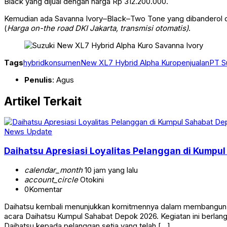
Black yang dijual dengan harga Rp 312.200.000.
Kemudian ada Savanna Ivory–Black–Two Tone yang dibanderol de
(
Harga on-the road DKI Jakarta, transmisi otomatis)
.
Tags
hybrid
konsumen
New XL7 Hybrid Alpha Kuro
penjualan
PT S
Penulis
: Agus
Artikel Terkait
News Update
Daihatsu Apresiasi Loyalitas Pelanggan di Kumpu
calendar_month
10 jam yang lalu
account_circle
Otokini
0
Komentar
Daihatsu kembali menunjukkan komitmennya dalam membangun hu
acara Daihatsu Kumpul Sahabat Depok 2026. Kegiatan ini berlan
Daihatsu kepada pelanggan setia yang telah […]