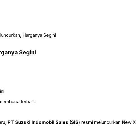
luncurkan, Harganya Segini
rganya Segini
 membaca terbaik.
aru,
PT Suzuki Indomobil Sales (SIS
) resmi meluncurkan New XL7